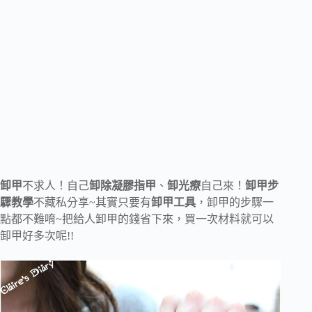
卸甲
不求人！自己
卸除凝膠指甲
、
卸光療
自己來！
卸甲步
驟教學
不藏私分享~其實只要有
卸甲工具
，卸甲的步驟一
點都不難唷~把給人卸甲的錢省下來，買一次材料就可以
卸甲好多次呢!!