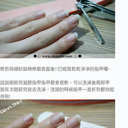
修剪與細砂拋棉修磨表面後!!已經是乾乾淨淨的指甲囉~
話說剛卸完凝膠指甲指甲都會很軟，可以洗澡後再卸甲
我有次剛卸完就去洗澡，洗頭的時候指甲一直折到都快起
肖啦!