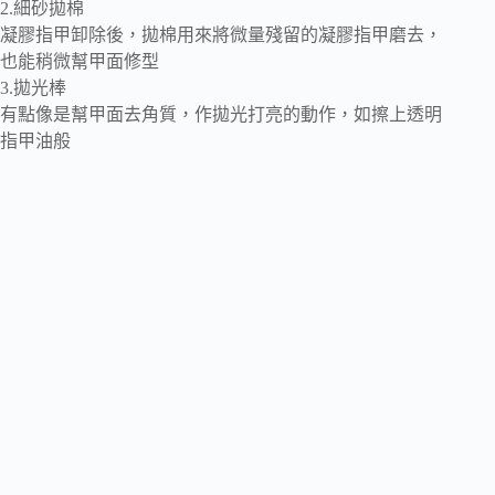
2.細砂拋棉
凝膠指甲卸除後，拋棉用來將微量殘留的凝膠指甲磨去，
也能稍微幫甲面修型
3.拋光棒
有點像是幫甲面去角質，作拋光打亮的動作，如擦上透明
指甲油般