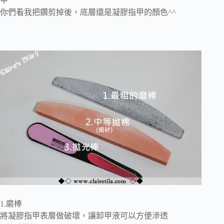
甲
你們看我把鑽剪掉後，底層還是凝膠指甲的顏色^^
1.磨棒
將凝膠指甲表層做破壞，讓卸甲液可以方便滲透