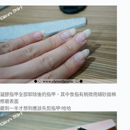
凝膠指甲全部卸除後的指甲，其中食指有稍微用細砂拋棉
修磨表面
磨到一半才想到應該先剪指甲!哈哈