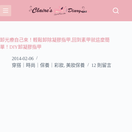
跳
至
主
要
內
容
卸光療自己來！輕鬆卸除凝膠指甲,回到素甲就這麼簡
單！DIY卸凝膠指甲
2014-02-06
穿搭｜時尚｜保養｜彩妝
,
美妝保養
12 則留言