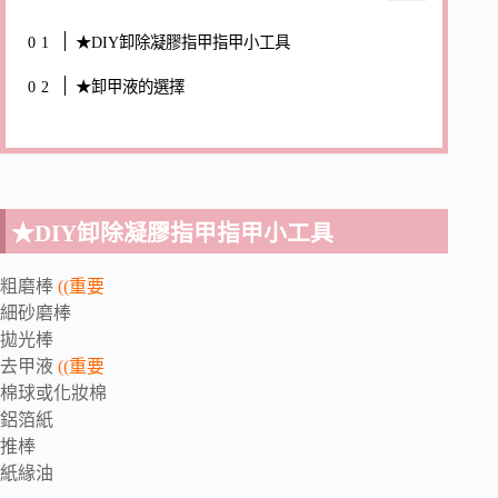
★DIY卸除凝膠指甲指甲小工具
★卸甲液的選擇
★DIY卸除凝膠指甲指甲小工具
粗磨棒
((重要
細砂磨棒
拋光棒
去甲液
((重要
棉球或化妝棉
鋁箔紙
推棒
紙緣油