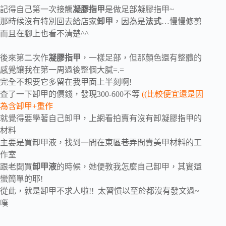
記得自己第一次接觸
凝膠指甲
是做足部凝膠指甲~
那時候沒有特別回去給店家
卸甲
，因為是
法式
…慢慢修剪
而且在腳上也看不清楚^^
後來第二次作
凝膠指甲
，一樣足部，但那顏色還有整體的
感覺讓我在第一周過後整個大膩=.=
完全不想要它多留在我甲面上半刻啊!
査了一下卸甲的價錢，發現300-600不等
((比較便宜還是因
為含卸甲+重作
就覺得要學著自己卸甲，上網看拍賣有沒有卸凝膠指甲的
材料
主要是買卸甲液，找到一間在東區巷弄間賣美甲材料的工
作室
跟老闆買
卸甲液
的時候，她便教我怎麼自己卸甲，其實還
蠻簡單的耶!
從此，就是卸甲不求人啦!! 太習慣以至於都沒有發文過~
噗