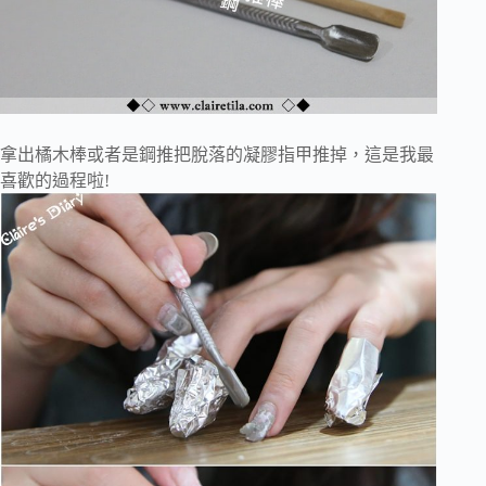
拿出橘木棒或者是鋼推把脫落的凝膠指甲推掉，這是我最
喜歡的過程啦!