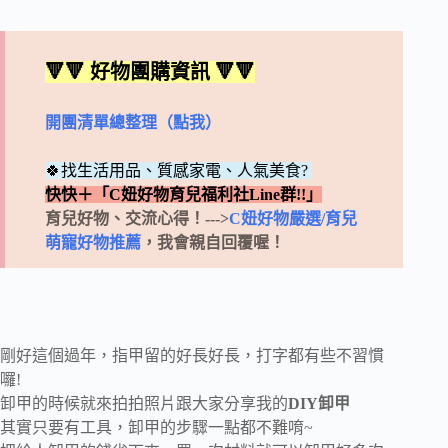
🔻🔻 好物團購資訊 🔻🔻
開團清單總整理（點我）
🍀找生活用品、質感家電、人氣美食?
快快＋「C妞好物育兒福利社Line群!!」
育兒好物、交流心得！--->
C妞好物嚴選/育兒
萌寵好物推薦
，我會親自回覆喔！
剛好這個過年，指甲留的好長好長，打字都有些不習慣
囉!
卸甲的時候就來拍拍照片跟大家分享我的
DIY卸甲
其實只要有工具，卸甲的步驟一點都不難唷~