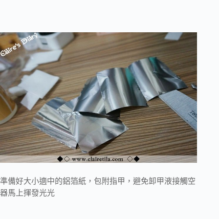
準備好大小適中的鋁箔紙，包附指甲，避免卸甲液接觸空
器馬上揮發光光