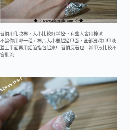
習慣用化妝棉，大小比較好掌控~~有些人會用棉球
不論你用哪一種，棉片大小要超過甲面，全部浸潤卸甲液
蓋上甲面再用鋁箔指包起來!! 習慣反著包…卸甲液比較不
會亂流