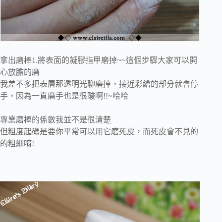
拿出磨棒1.將表面的凝膠指甲磨掉~~這個步驟大家可以開
心放膽的磨
我差不多把表層那透明光聊磨掉，接近彩繪的部分就會停
手，因為一直磨手也是很酸啊!!~哈哈
專業磨棒的係數我並不是很清楚
但粗度起碼是要你平常可以用它磨死皮，而死皮會不見的
的粗細唷!