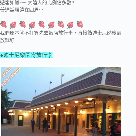
遊客如織~~~大陸人的比例佔多數!!
普通話環繞在四周~~
我們原本就不打算先去飯店放行李，直接衝迪士尼然後寄
放就好
●迪士尼樂園寄放行李