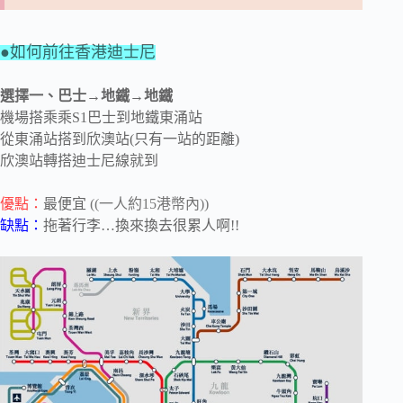
●如何前往香港迪士尼
選擇一、巴士→地鐵→地鐵
機場搭乘乘S1巴士到地鐵東涌
站
從
東涌
站搭到
欣澳站(只有一站的距離)
欣澳站轉搭迪士尼線就到
優點：
最便宜
((一人約15港幣內))
缺點：
拖著行李…換來換去很累人啊!!