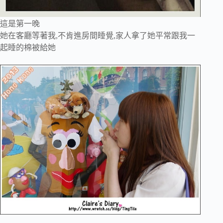
這是第一晚
她
在客廳等著我,不肯進房間睡覺,家人拿了她平常跟我一
起睡的棉被給她