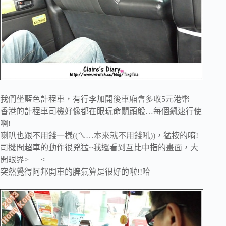
我們坐藍色計程車，有行李加開後車廂會多收5元港幣
香港的計程車司機好像都在眼玩命關頭般…每個飆速行使
啊!
喇叭也跟不用錢一樣
((ㄟ…本來就不用錢吼))
，猛按的唷!
司機間超車的動作很兇猛~我還看到互比中指的畫面，大
開眼界>___<
突然覺得阿邦開車的脾氣算是很好的啦!!哈