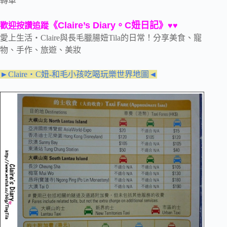
轉車
《Claire’s Diary。C妞日記》
歡迎按讚追蹤
♥♥
愛上生活‧Claire與長毛臘腸妞Tila的日常！分享美食、寵
物、手作、旅遊、美妝
►Claire‧C妞-和毛小孩吃喝玩樂世界地圖◄