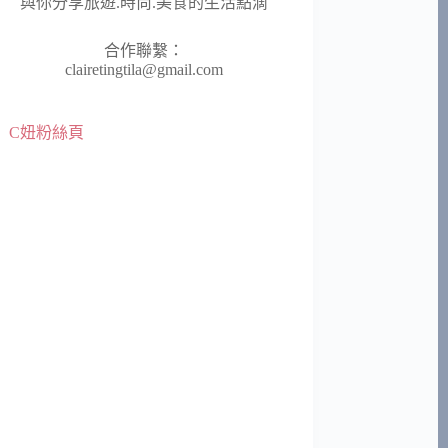
與你分享旅遊.時尚.美食的生活點滴
合作聯繫：
clairetingtila@gmail.com
C妞粉絲頁