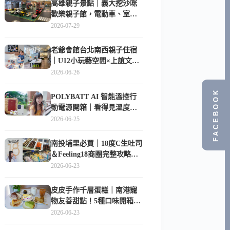
高雄親子景點｜義大挖沙咪
歡樂親子館，電動車、室內
沙坑、互動球池一票玩到底
2026-07-29
老爺會館台北南西親子住宿
｜U12小玩藝空間×上誼文
化，暑假帶孩子這樣玩
2026-06-26
FACEBOOK
POLYBATT AI 智能溫控行
動電源開箱｜看得見溫度與
電量，外出更安心的
2026-06-25
10000mAh 行動電源
南投埔里必買｜18度C生吐司
＆Feeling18商圈完整攻略，
在地人帶路這樣逛
2026-06-23
皮皮手作千層蛋糕｜南港寵
物友善甜點！5種口味開箱，
比Lady M便宜一半的台北隱
2026-06-23
藏版