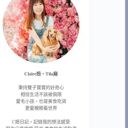
Claire妞‧Tila麻
秉持雙子寶寶的好奇心
相信生活不該被侷限
愛毛小孩、也是美食吃貨
更愛親眼看世界
C妞日記，記錄我的想法感受