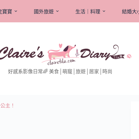
虎寶寶
國外旅遊
生活｜料理
結婚大
好感系影像日常🌈 美食│萌寵│旅遊│居家│時尚
豬公主！