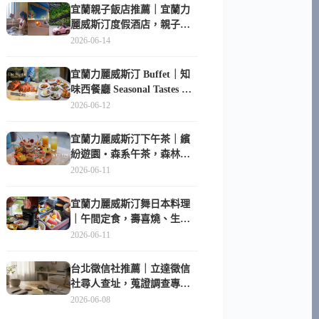
宜蘭親子飯店推薦｜宜蘭力
麗威斯汀度假酒店，親子
房、Buffet、泳池、兒童俱樂
2026-06-14
部超適合放電
宜蘭力麗威斯汀 Buffet｜知
味西餐廳 Seasonal Tastes 晚
餐早餐吃什麼？
2026-06-12
宜蘭力麗威斯汀下午茶｜繽
紛遊園・森系午茶，森林系
甜點超好拍
2026-06-11
宜蘭力麗威斯汀舞日本料理
｜午間定食，壽喜燒、生魚
片與日式包廂空間
2026-06-11
台北徵信社推薦｜立達徵信
社尋人查址，蒐證調查專家
陪你找回失聯的家人
2026-06-08