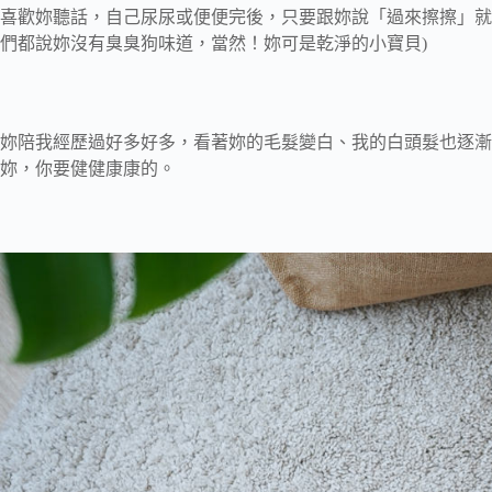
喜歡妳聽話，自己尿尿或便便完後，只要跟妳說「過來擦擦」就
們都說妳沒有臭臭狗味道，當然！妳可是乾淨的小寶貝)
妳陪我經歷過好多好多，看著妳的毛髮變白、我的白頭髮也逐漸
妳，你要健健康康的。