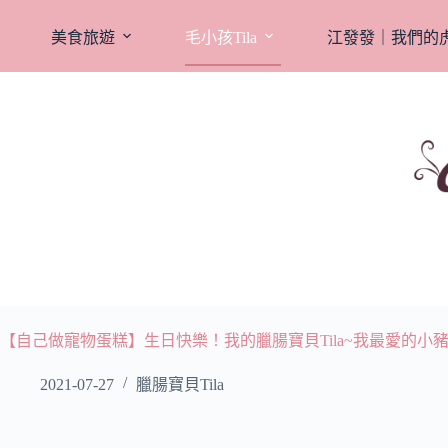
跳
至
美食旅遊
毛小孩Tila
江發發｜我們的
主
要
內
容
【自己做寵物蛋糕】生日快樂！我的臘腸寶貝Tila~我最愛的小
2021-07-27
臘腸寶貝Tila