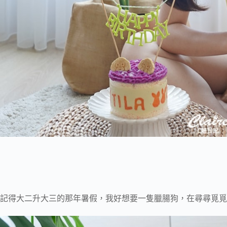
記得大二升大三的那年暑假，我好想要一隻臘腸狗，在尋尋覓覓後