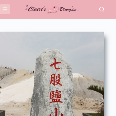
跳
至
主
要
內
容