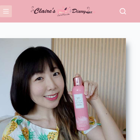
跳
至
主
要
內
容