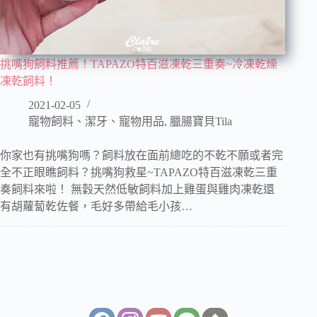
挑嘴狗飼料推薦！TAPAZO特百滋凍乾三重奏~冷凍乾燥
凍乾飼料！
2021-02-05
寵物飼料、潔牙、寵物用品
,
臘腸寶貝Tila
你家也有挑嘴狗嗎？飼料放在面前總吃的不乾不願或者完
全不正眼瞧飼料？挑嘴狗救星~TAPAZO特百滋凍乾三重
奏飼料來啦！ 無穀天然低敏飼料加上雞蛋與雞肉凍乾還
有胡蘿蔔乾佐餐，毛好多帶給毛小孩…