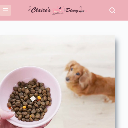
跳
至
主
要
內
容