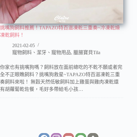
挑嘴狗飼料推薦！TAPAZO特百滋凍乾三重奏~冷凍乾燥
凍乾飼料！
2021-02-05
寵物飼料、潔牙、寵物用品
,
臘腸寶貝Tila
你家也有挑嘴狗嗎？飼料放在面前總吃的不乾不願或者完
全不正眼瞧飼料？挑嘴狗救星~TAPAZO特百滋凍乾三重
奏飼料來啦！ 無穀天然低敏飼料加上雞蛋與雞肉凍乾還
有胡蘿蔔乾佐餐，毛好多帶給毛小孩…