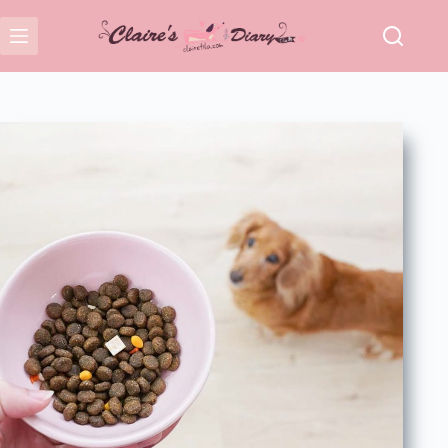
跳
至
主
要
內
容