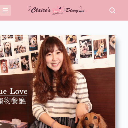
跳
至
主
要
內
容