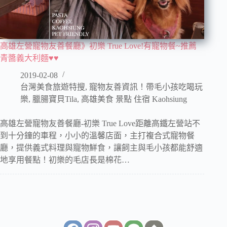
高雄左營寵物友善餐廳》初樂 True Love!有寵物餐~推薦
青醬義大利麵♥♥
2019-02-08
台灣美食旅遊特搜
,
寵物友善資訊！帶毛小孩吃喝玩
樂
,
臘腸寶貝Tila
,
高雄美食 景點 住宿 Kaohsiung
高雄左營寵物友善餐廳-初樂 True Love距離高鐵左營站不
到十分鐘的車程，小小的溫馨店面，主打複合式寵物餐
廳，提供義式料理與寵物鮮食，讓飼主與毛小孩都能舒適
地享用餐點！初樂的毛店長是棉花…