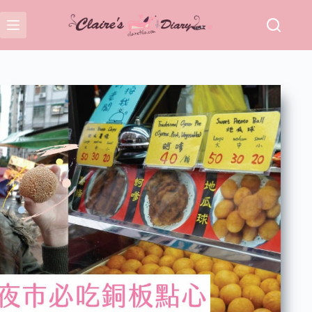
跳
至
主
要
內
容