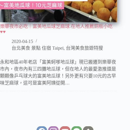
樂華夜市必吃｜富美地瓜球芝麻球.在地人推薦銅板小吃
♥♥
2020-04-15
台北美食 景點 住宿 Taipei
,
台灣美食旅遊特搜
永和地區40年老店「富美蚵嗲地瓜球」現已搬遷到樂華夜
市內，夜市內有三四攤地瓜球，但在地人的最愛激推還是
顆顆像乒乓球大的富美地瓜球！另外更有只要10元的古早
味芝麻球，這可是富美阿姨從開…