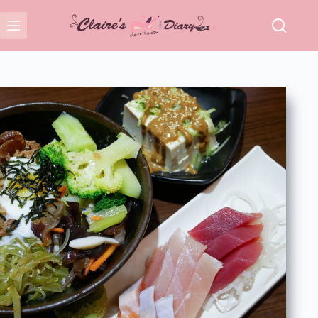
跳
至
主
要
內
容