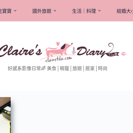
虎寶寶
國外旅遊
生活｜料理
結婚大
好感系影像日常🌈 美食│萌寵│旅遊│居家│時尚