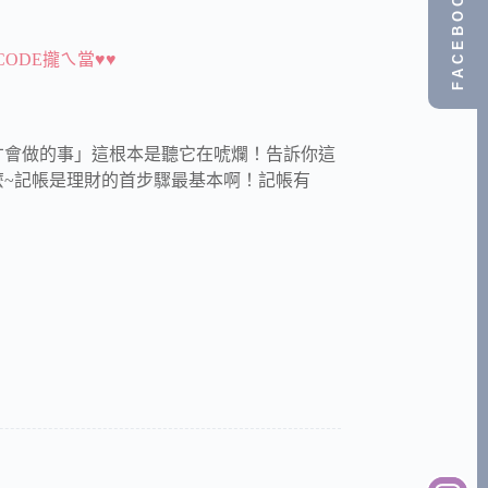
FACEBOOK
CODE攏ㄟ當♥♥
才會做的事」這根本是聽它在唬爛！告訴你這
~記帳是理財的首步驟最基本啊！記帳有