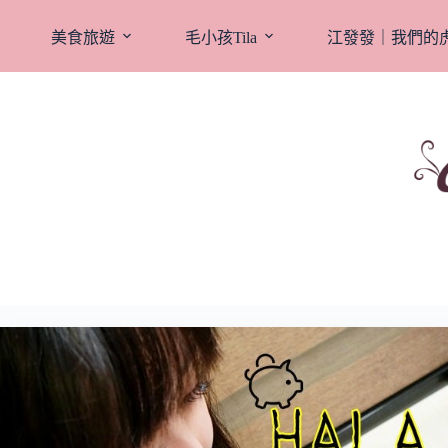
跳
至
美食旅遊
毛小孩Tila
江發發｜我們的
主
要
內
容