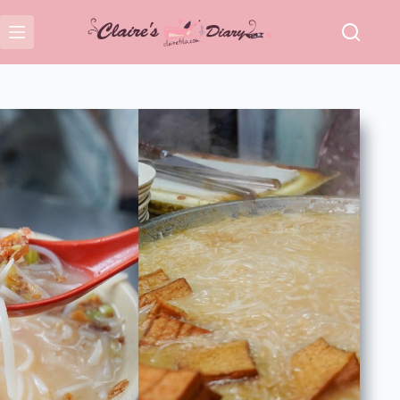
跳
至
主
要
內
容