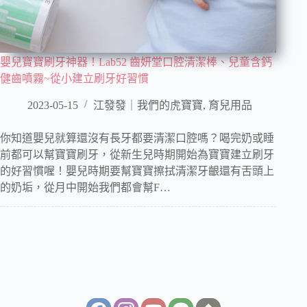
嬰兒寶寶刷牙神器！Lab52 齒妍堂口腔清潔棒、兒童含鈣
健齒噴霧~從小建立刷牙好習慣
2023-05-15
江發發｜我們的虎寶寶
,
育兒用品
你知道嬰兒就算還沒有長牙都要清潔口腔嗎？喝完奶或睡
前都可以幫寶寶刷牙，從新生兒時期開始為寶寶建立刷牙
的好習慣喔！嬰兒時期要幫寶寶擦拭清潔牙齦還有舌頭上
的奶垢，從月中開始我們都會幫F…