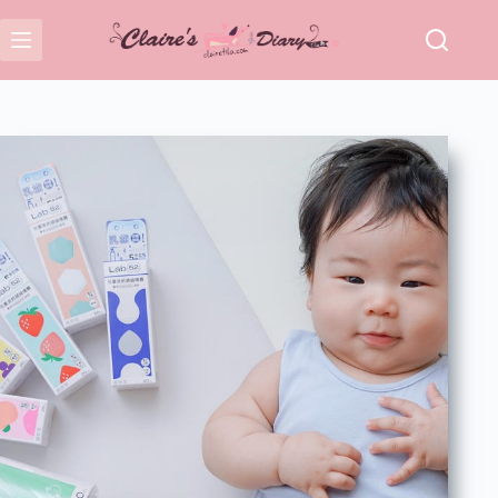
跳
至
主
要
內
容