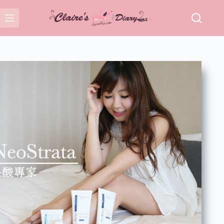
跳
至
主
要
內
容