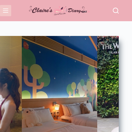
跳
至
主
要
內
容