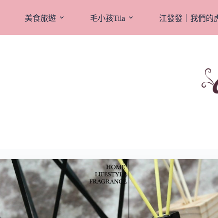
跳
至
美食旅遊
毛小孩Tila
江發發｜我們的
主
要
內
容