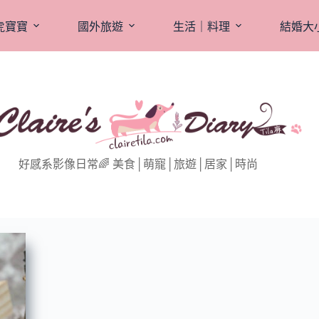
虎寶寶
國外旅遊
生活｜料理
結婚大
好感系影像日常🌈 美食│萌寵│旅遊│居家│時尚