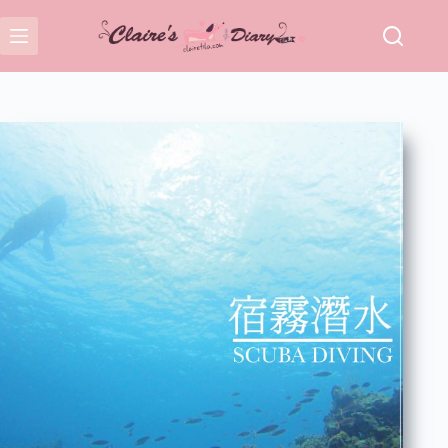
跳
至
主
要
內
容