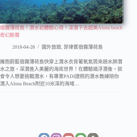
宿霧薄荷島！潛水初體驗心得！深潛下去超美Alona beach
奇幻斷層
2018-04-28
國外旅遊
,
菲律賓宿霧薄荷島
擁抱蔚藍宿霧薄荷島快穿上潛水衣背著氧氣筒來趟水肺潛
水之旅，深潛進入美麗的海底世界！在體驗過浮潛後，就
會令人想要挑戰潛水，有專業PADI證照的潛水教練陪你
潛入Alona Beach附近10米深的海域…