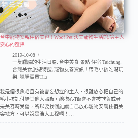
台中寵物安親住宿美容！Woof Pet 沃夫寵物生活館.讓主人
安心的選擇
2019-10-08
一隻臘腸的生活日腸
,
台中美食 景點 住宿 Taichung
,
台灣美食旅遊特搜
,
寵物友善資訊！帶毛小孩吃喝玩
樂
,
臘腸寶貝Tila
我是個很龜毛且有被害妄想症的主人，很難放心把自己的
毛小孩託付給其他人照顧，總擔心Tila會不會被欺負或者
是美容時受傷，所以要找個能讓自己放心寵物安親住宿美
容地方，可以說是浩大工程啊！…