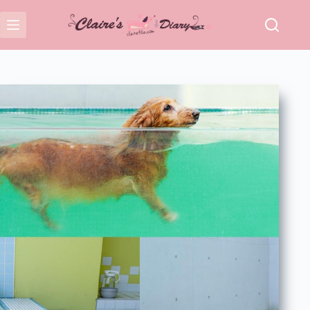
跳
至
主
要
內
容