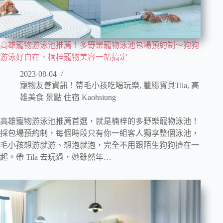
高雄寵物游泳池推薦！多野樂寵物泳池包場預約制～狗狗
游泳好自在，楠梓寵物美容一站搞定
2023-08-04
寵物友善資訊！帶毛小孩吃喝玩樂
,
臘腸寶貝Tila
,
高
雄美食 景點 住宿 Kaohsiung
高雄寵物游泳池推薦首選，就是楠梓的多野樂寵物泳池！
採包場預約制，每個時段只有你一組客人獨享整個泳池，
毛小孩想游就游、想泡就泡，完全不用跟陌生狗狗擠在一
起。帶 Tila 去玩過，她雖然年…