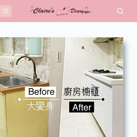
跳
至
主
要
內
容