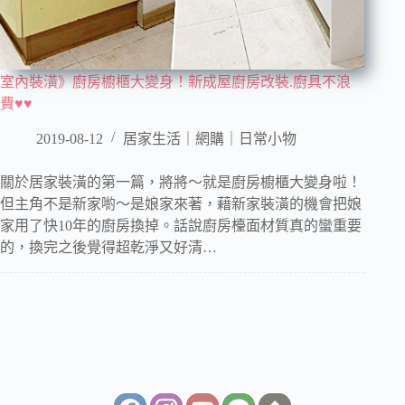
室內裝潢》廚房櫥櫃大變身！新成屋廚房改裝.廚具不浪
費♥♥
2019-08-12
居家生活｜網購｜日常小物
關於居家裝潢的第一篇，將將～就是廚房櫥櫃大變身啦！
但主角不是新家喲～是娘家來著，藉新家裝潢的機會把娘
家用了快10年的廚房換掉。話說廚房檯面材質真的蠻重要
的，換完之後覺得超乾淨又好清…