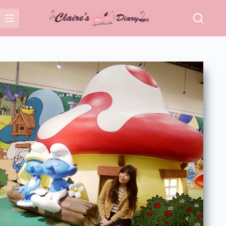
跳
至
主
要
內
容