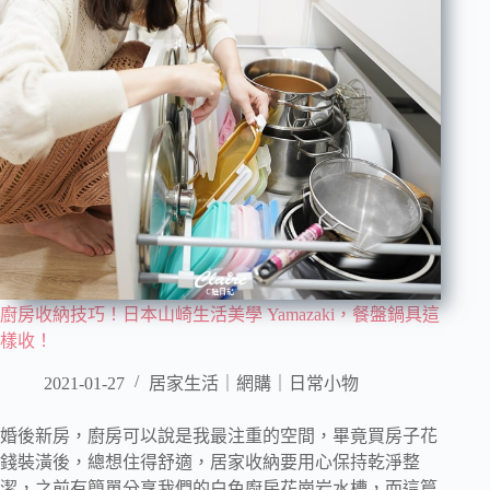
廚房收納技巧！日本山崎生活美學 Yamazaki，餐盤鍋具這
樣收！
2021-01-27
居家生活｜網購｜日常小物
婚後新房，廚房可以說是我最注重的空間，畢竟買房子花
錢裝潢後，總想住得舒適，居家收納要用心保持乾淨整
潔，之前有簡單分享我們的白色廚房花崗岩水槽，而這篇