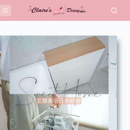
跳
至
主
要
內
容