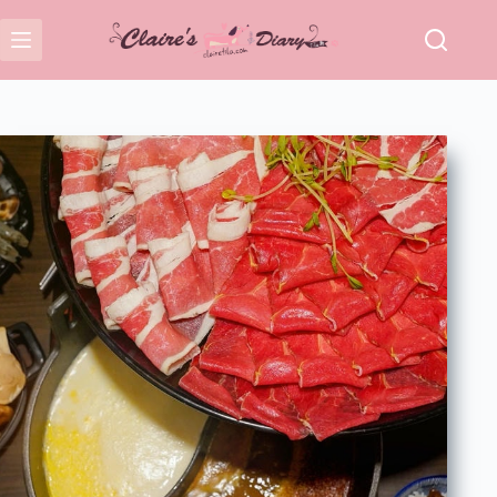
跳
至
主
要
內
容