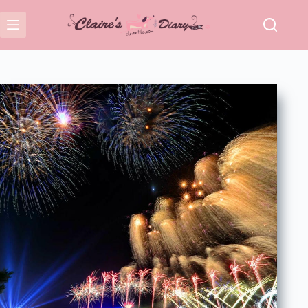
跳
至
主
要
內
容