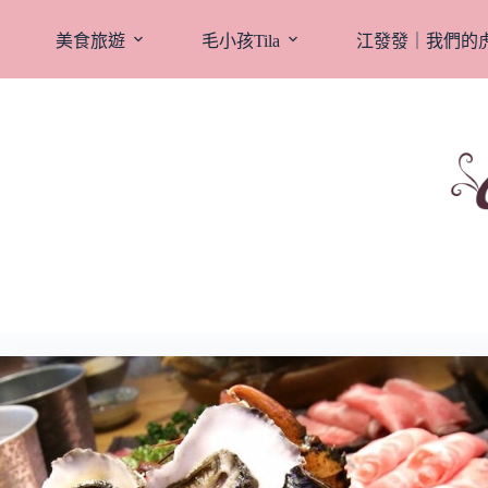
跳
至
美食旅遊
毛小孩Tila
江發發｜我們的
主
要
內
容