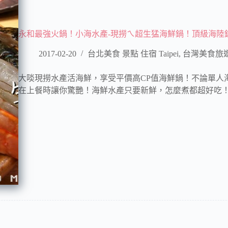
永和最強火鍋！小海水產-現撈ㄟ超生猛海鮮鍋！頂級海陸
2017-02-20
台北美食 景點 住宿 Taipei
,
台灣美食旅
大啖現撈水產活海鮮，享受平價高CP值海鮮鍋！不論單人
在上餐時讓你驚艷！海鮮水產只要新鮮，怎麼煮都超好吃