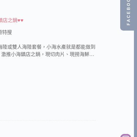
FACEBOOK
鎮店之鍋♥♥
遊特搜
海陸或雙人海陸套餐，小海水產就是都能做到
！激推小海鎮店之鍋，現切肉片、現撈海鮮…