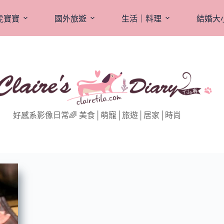
虎寶寶
國外旅遊
生活｜料理
結婚大
好感系影像日常🌈 美食│萌寵│旅遊│居家│時尚