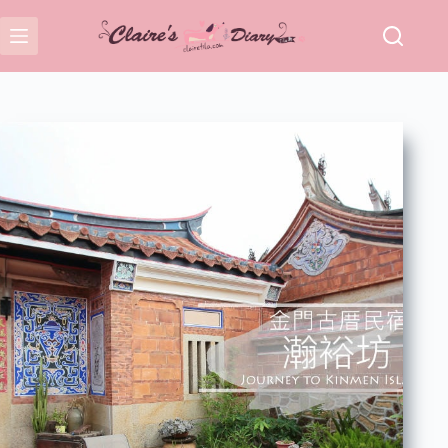
跳
至
主
要
內
容