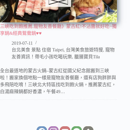
三峽吃到飽推薦.寵物友善餐廳》蒙古紅!不沾醬就好吃~獨
享鍋&經典鴛鴦鍋♥♥
2019-07-11
台北美食 景點 住宿 Taipei
,
台灣美食旅遊特搜
,
寵物
友善資訊！帶毛小孩吃喝玩樂
,
臘腸寶貝Tila
全台最道地的蒙古火鍋–蒙古紅從國父紀念館搬到三峽
啦！搬家換個地點一樣是寵物友善餐廳，還有店狗胖胖與
多飛陪吃唷！三峽北大特區找吃到飽火鍋，推薦蒙古紅，
白湯麻辣鍋都好香濃，午餐49…