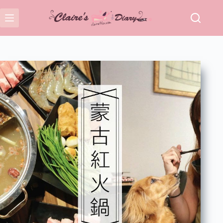
跳
至
主
要
內
容