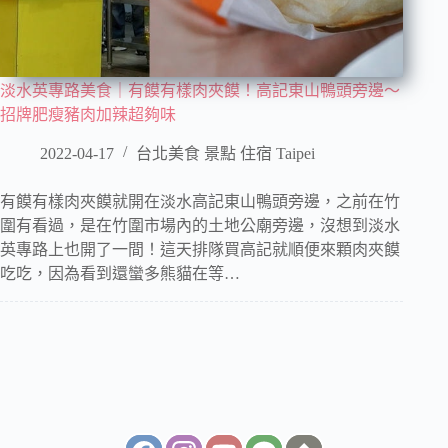
淡水英專路美食｜有饃有樣肉夾饃！高記東山鴨頭旁邊～
招牌肥瘦豬肉加辣超夠味
2022-04-17
台北美食 景點 住宿 Taipei
有饃有樣肉夾饃就開在淡水高記東山鴨頭旁邊，之前在竹
圍有看過，是在竹圍市場內的土地公廟旁邊，沒想到淡水
英專路上也開了一間！這天排隊買高記就順便來顆肉夾饃
吃吃，因為看到還蠻多熊貓在等…