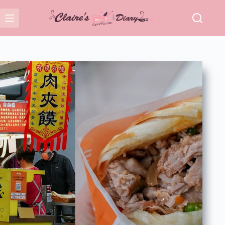
跳
至
主
要
內
容