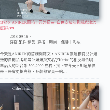
穿搭》ANIREK開箱！意外插曲~白色衣褲沾到粉底液怎
麼辦?♥♥
2018-09-16
穿搭.配件.精品
,
穿搭｜時尚｜保養｜彩妝
今天是ANIREK的首購開箱文，ANIREK就是模特兒薛妞
妞的自創品牌也是薛妞妞英文名字Kerina的相反組合喲！
單品大約新台幣 500-2000 左右，接下來冬天不知道單價
是不是會更提高些，冬裝都會貴一點…