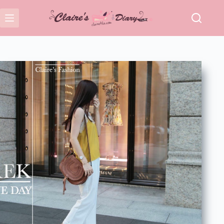
跳
至
主
要
內
容