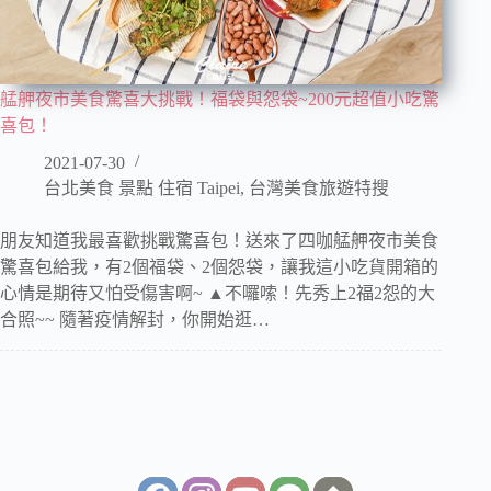
艋舺夜市美食驚喜大挑戰！福袋與怨袋~200元超值小吃驚
喜包！
2021-07-30
台北美食 景點 住宿 Taipei
,
台灣美食旅遊特搜
朋友知道我最喜歡挑戰驚喜包！送來了四咖艋舺夜市美食
驚喜包給我，有2個福袋、2個怨袋，讓我這小吃貨開箱的
心情是期待又怕受傷害啊~ ▲不囉嗦！先秀上2福2怨的大
合照~~ 隨著疫情解封，你開始逛…