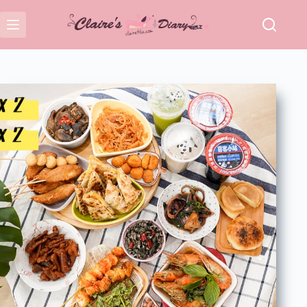
跳
至
主
要
內
容