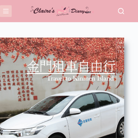
跳
至
主
要
內
容