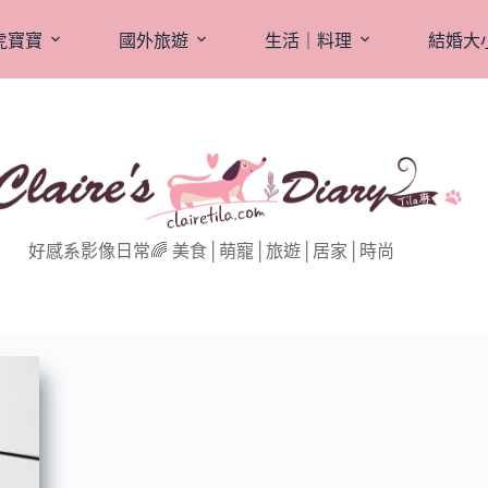
虎寶寶
國外旅遊
生活｜料理
結婚大
好感系影像日常🌈 美食│萌寵│旅遊│居家│時尚