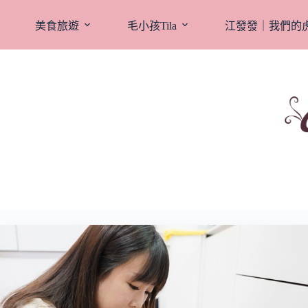
跳
至
美食旅遊
毛小孩Tila
江發發｜我們的
主
要
內
容