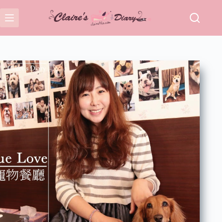
跳
至
主
要
內
容