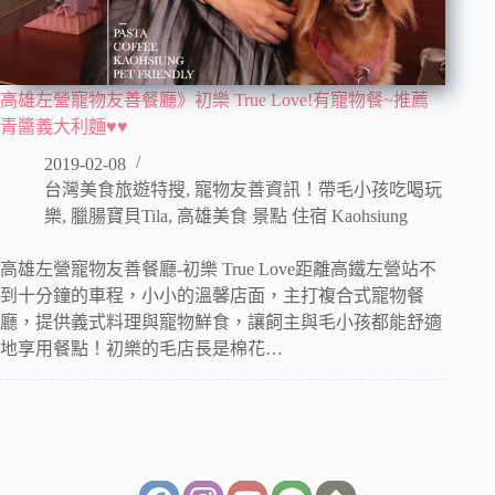
高雄左營寵物友善餐廳》初樂 True Love!有寵物餐~推薦
青醬義大利麵♥♥
2019-02-08
台灣美食旅遊特搜
,
寵物友善資訊！帶毛小孩吃喝玩
樂
,
臘腸寶貝Tila
,
高雄美食 景點 住宿 Kaohsiung
高雄左營寵物友善餐廳-初樂 True Love距離高鐵左營站不
到十分鐘的車程，小小的溫馨店面，主打複合式寵物餐
廳，提供義式料理與寵物鮮食，讓飼主與毛小孩都能舒適
地享用餐點！初樂的毛店長是棉花…