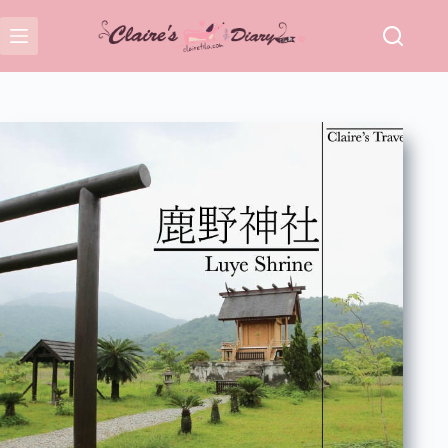
跳
至
主
要
內
容