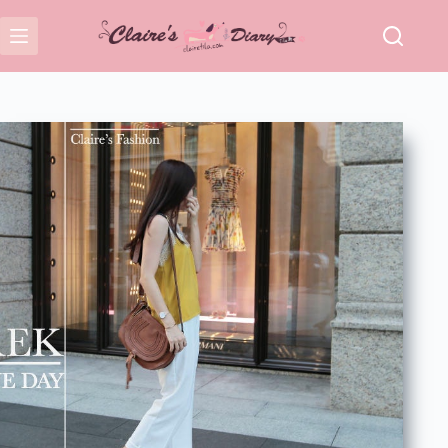
跳
至
主
要
內
容