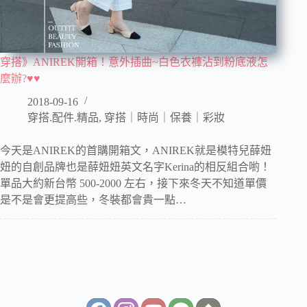
穿搭》ANIREK開箱！意外插曲~白色衣褲沾到粉底液怎
麼辦?♥♥
2018-09-16
穿搭.配件.精品
,
穿搭｜時尚｜保養｜彩妝
今天是ANIREK的首購開箱文，ANIREK就是模特兒薛妞
妞的自創品牌也是薛妞妞英文名字Kerina的相反組合喲！
單品大約新台幣 500-2000 左右，接下來冬天不知道單價
是不是會更提高些，冬裝都會貴一點…