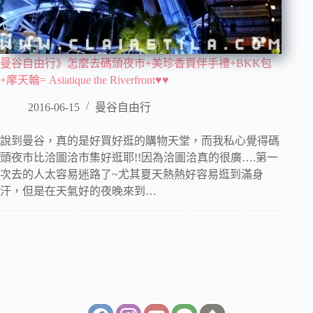
曼谷自由行》怎麼去碼頭夜市+美珍香買伴手禮+BKK包
+摩天輪= Asiatique the Riverfront♥♥
2016-06-15
曼谷自由行
說到曼谷，真的是好買好逛的購物天堂，而我私心覺得碼
頭夜市比洽圖洽市集好逛耶!!因為洽圖洽真的很廣….第一
次去的人太容易迷路了~尤其夏天熱熱好容易逛到滿身
汗，但是在天氣好的夜晚來到…