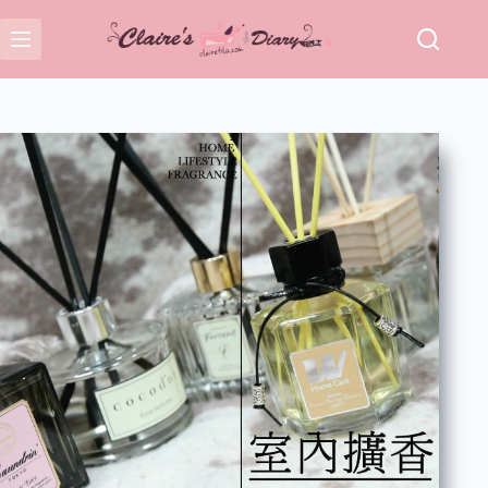
跳
至
主
要
內
容