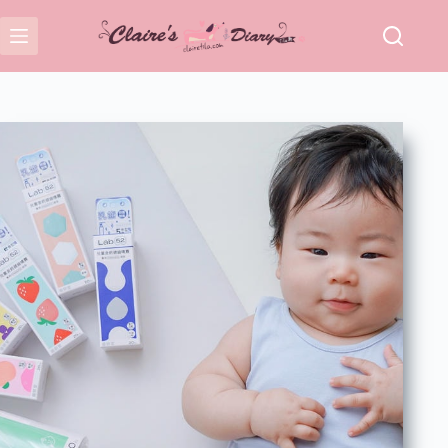
跳
至
主
要
內
容