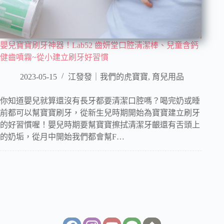
嬰兒寶寶刷牙神器！Lab52 齒妍堂口腔清潔棒、兒童含鈣
健齒噴霧~從小建立刷牙好習慣
2023-05-15
江發發｜我們的虎寶寶
,
育兒用品
你知道嬰兒就算還沒有長牙都要清潔口腔嗎？喝完奶或睡
前都可以幫寶寶刷牙，從新生兒時期開始為寶寶建立刷牙
的好習慣喔！嬰兒時期要幫寶寶擦拭清潔牙齦還有舌頭上
的奶垢，從月中開始我們都會幫F…