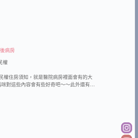
產後病房
民權
錄禾馨民權住房須知，就是醫院病房裡面會有的大
媽咪對這些內容會有些好奇吧～～此外還有…