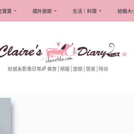
虎寶寶
國外旅遊
生活｜料理
結婚大
好感系影像日常🌈 美食│萌寵│旅遊│居家│時尚