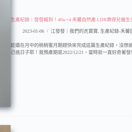
生產紀錄｜發發報到！40w+4 禾馨自然產.LDR樂得兒催
2023-01-06
江發發｜我們的虎寶寶
,
生產紀錄-禾馨
趁還在月中的稍稍蜜月期趕快來完成這篇生產紀錄，沒想
己挑日子耶！我預產期是2022/12/21，當時就一直好