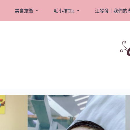
跳
至
美食旅遊
毛小孩Tila
江發發｜我們的
主
要
內
容