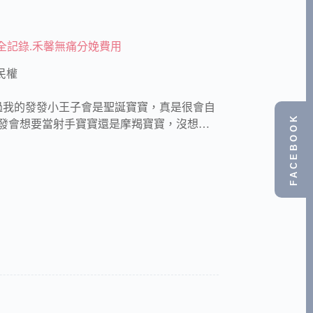
生全記錄.禾馨無痛分娩費用
民權
過我的發發小王子會是聖誕寶寶，真是很會自
FACEBOOK
奇著發發會想要當射手寶寶還是摩羯寶寶，沒想…