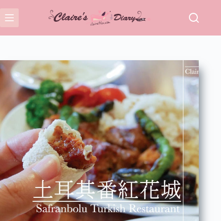
跳
至
主
要
內
容