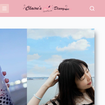
跳
至
主
要
內
容