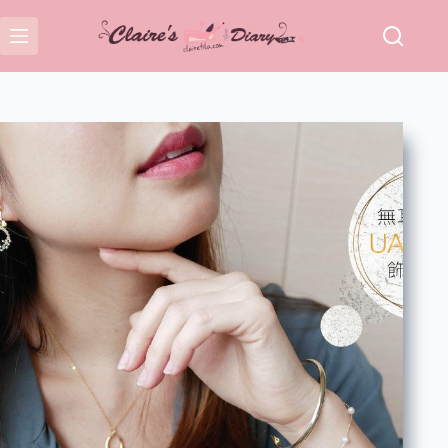
跳
至
主
要
內
容