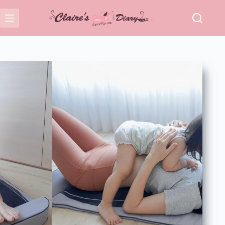
跳
至
主
要
內
容