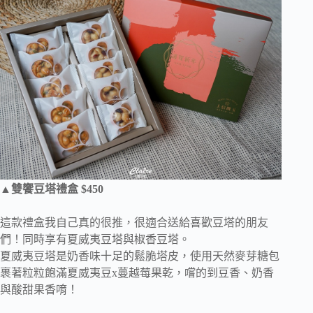
▲雙饗豆塔禮盒 $450
這款禮盒我自己真的很推，很適合送給喜歡豆塔的朋友
們！同時享有夏威夷豆塔與椒香豆塔。
夏威夷豆塔是奶香味十足的鬆脆塔皮，使用天然麥芽糖包
裹著粒粒飽滿夏威夷豆x蔓越莓果乾，嚐的到豆香、奶香
與酸甜果香唷！