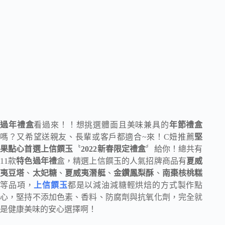
過年禮盒
看過來！！想挑選體面且美味兼具的
年節禮盒
嗎？又希望送親友、長輩或客戶都適合~來！C妞推薦
堅
果點心首選上信饌玉
〝
2022新春限定禮盒
〞給你！總共有
11款
特色過年禮
盒，精選上信饌玉的人氣招牌商品有
夏威
夷豆塔
、
太妃糖
、
夏威夷潛艇
、
金鑽鳳梨酥
、
南棗核桃糕
等品項，
上信饌玉
都是以減油減糖輕烘焙的方式製作點
心，堅持不添加色素、香料、防腐劑與抗氧化劑，完全就
是健康美味的安心選擇啊！