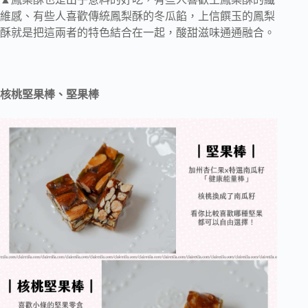
維感、有些人喜歡傳統鳳梨酥的冬瓜餡，上信饌玉的鳳梨
酥就是把這兩者的特色結合在一起，酸甜滋味通通融合。
核桃堅果棒、堅果棒