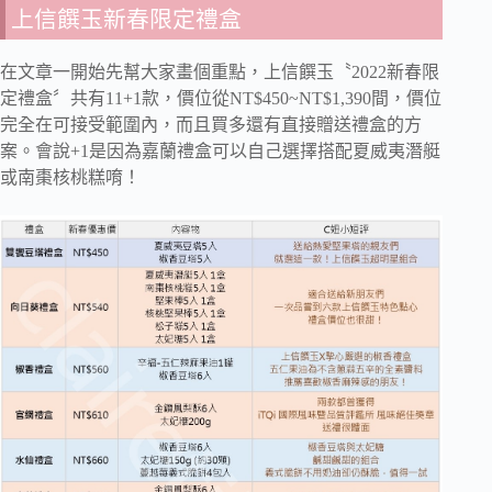
上信饌玉新春限定禮盒
在文章一開始先幫大家畫個重點，上信饌玉〝2022新春限
定禮盒〞共有11+1款，價位從NT$450~NT$1,390間，價位
完全在可接受範圍內，而且買多還有直接贈送禮盒的方
案。會說+1是因為嘉蘭禮盒可以自己選擇搭配夏威夷潛艇
或南棗核桃糕唷！