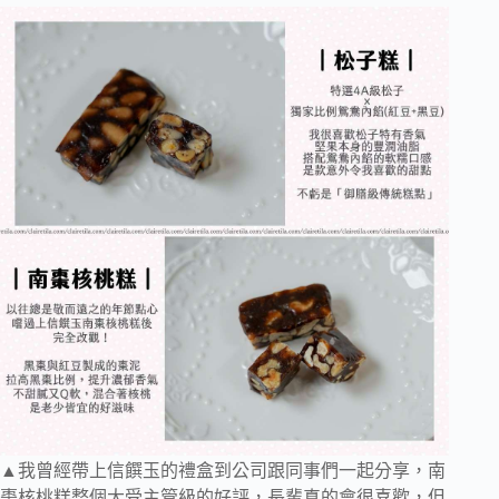
▲我曾經帶上信饌玉的禮盒到公司跟同事們一起分享，南
棗核桃糕整個大受主管級的好評，長輩真的會很喜歡，但