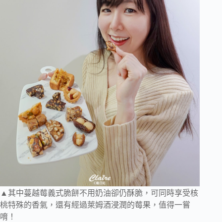
▲其中蔓越莓義式脆餅不用奶油卻仍酥脆，可同時享受核
桃特殊的香氣，還有經過萊姆酒浸潤的莓果，值得一嘗
唷！