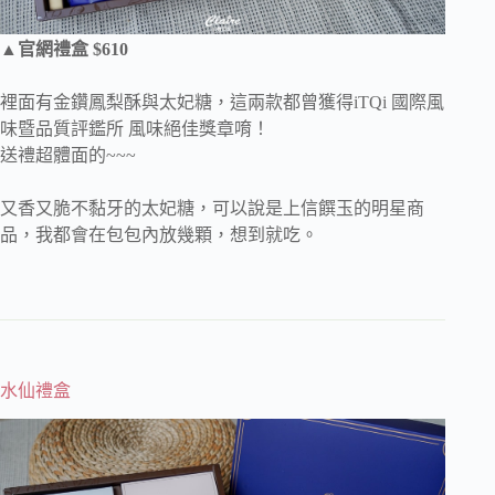
▲官網禮盒 $610
裡面有金鑽鳳梨酥與太妃糖，這兩款都曾獲得iTQi 國際風
味暨品質評鑑所 風味絕佳獎章唷！
送禮超體面的~~~
又香又脆不黏牙的太妃糖，可以說是上信饌玉的明星商
品，我都會在包包內放幾顆，想到就吃。
水仙禮盒