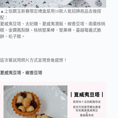
▲上信饌玉新春限定禮盒是用10款人氣招牌商品去做搭
配：
夏威夷豆塔、太妃糖、夏威夷潛艇、椒香豆塔、南棗核桃
糕、金鑽鳳梨酥、核桃堅果棒、堅果棒、蔓越莓義式脆
餅、松子糕。
這次嘗試用照片方式呈現食後感想！
夏威夷豆塔、椒香豆塔