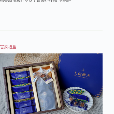
椒香麻辣感的朋友！這醬料拌麵也很香~
官網禮盒