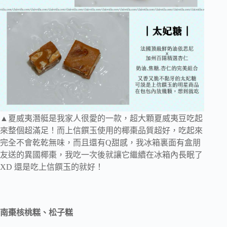
▲夏威夷潛艇是我家人很愛的一款，超大顆夏威夷豆吃起
來整個超滿足！而上信饌玉使用的椰棗品質超好，吃起來
完全不會乾乾無味，而且還有Q甜感，我冰箱裏面有盒朋
友送的異國椰棗，我吃一次後就讓它繼續在冰箱內長眠了
XD 還是吃上信饌玉的就好！
南棗核桃糕、松子糕