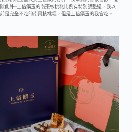
除此外~上信饌玉的南棗核桃糕比例有特別調整過，我以
前是完全不吃的南棗核桃糕，但是上信饌玉的我會吃。