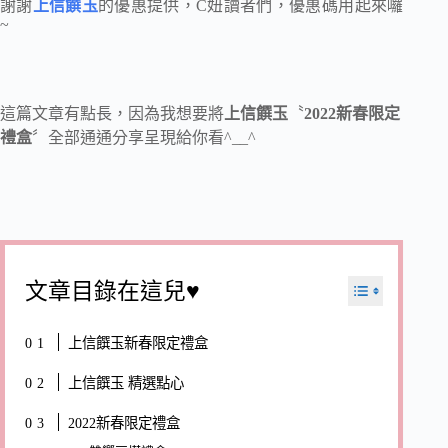
謝謝
上信饌玉
的優惠提供，C妞讀者們，優惠碼用起來囉
~
這篇文章有點長，因為我想要將
上信饌玉
〝
2022新春限定
禮盒
〞全部通通分享呈現給你看^__^
文章目錄在這兒♥
上信饌玉新春限定禮盒
上信饌玉 精選點心
2022新春限定禮盒