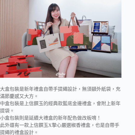
大盒包裝是新年禮盒自帶手提繩設計，無須額外紙袋，充
滿節慶感又大方。
中盒包裝是上信饌玉的經典款藍底金邊禮盒，會附上新年
提袋。
小盒包裝則是延續大禮盒的新年配色做改板唷！
此外還有一款上信饌玉X摯心嚴選椒香禮盒，也是自帶手
提繩的禮盒設計。