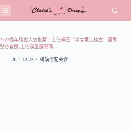
跳
至
主
要
內
容
2022過年禮盒人氣推薦！上信饌玉〝新春限定禮盒〞堅果
點心首選-上信饌玉優惠碼
2021-12-22
網購宅配美食