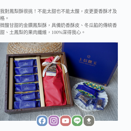
我對鳳梨酥很挑！不能太甜也不能太酸，皮更要香酥才及
格。
微酸甘甜的金鑽鳳梨酥，具備奶香酥皮、冬瓜餡的傳統香
甜、土鳳梨的果肉纖維，100%深得我心。
TOP