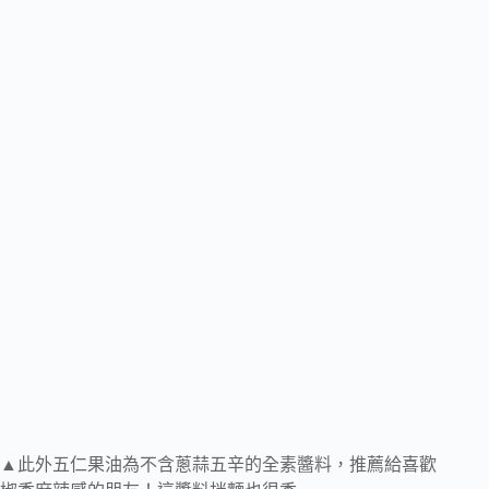
▲此外五仁果油為不含蔥蒜五辛的全素醬料，推薦給喜歡