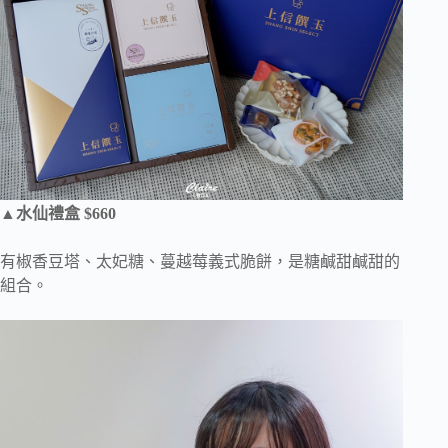
▲水仙禮盒 $660
有椒香豆塔、太妃糖、蔓越莓義式脆餅，是糖鹹甜鹹甜的
組合。