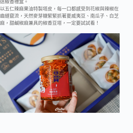
送椒香禮盒。
以五仁辣麻果油特製塔皮，每一口都感受到花椒與辣椒在
齒縫竄流，天然麥芽糖緊緊抓著夏威夷豆、南瓜子、白芝
麻，甜鹹椒麻兼具的椒香豆塔，一定要試試看！