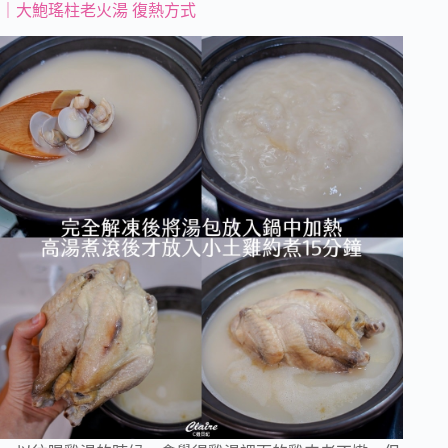
｜大鮑瑤柱老火湯 復熱方式