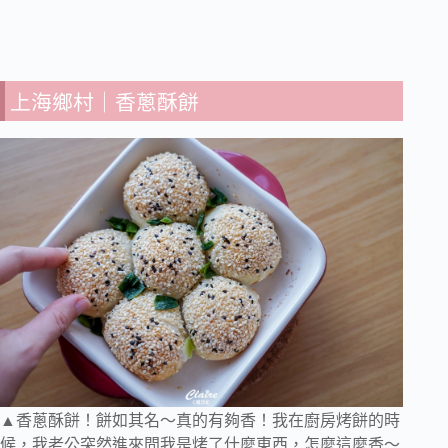
上海鄉村｜香蔥酥餅
▲香蔥酥餅！餅如其名～真的有夠香！我在廚房烤餅的時
候，我老公突然進來問我是烤了什麼東西，怎麼這麼香～