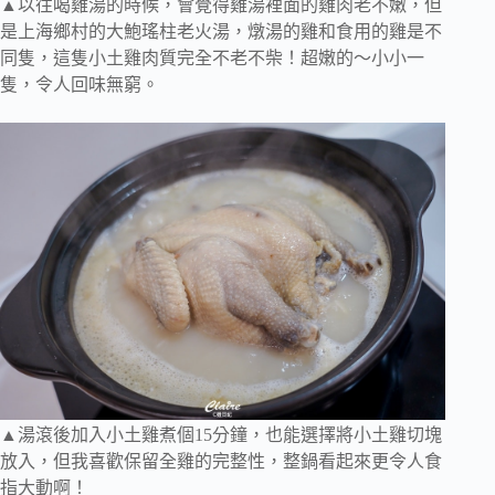
▲以往喝雞湯的時候，會覺得雞湯裡面的雞肉老不嫩，但
是上海鄉村的大鮑瑤柱老火湯，燉湯的雞和食用的雞是不
同隻，這隻小土雞肉質完全不老不柴！超嫩的～小小一
隻，令人回味無窮。
▲湯滾後加入小土雞煮個15分鐘，也能選擇將小土雞切塊
放入，但我喜歡保留全雞的完整性，整鍋看起來更令人食
指大動啊！