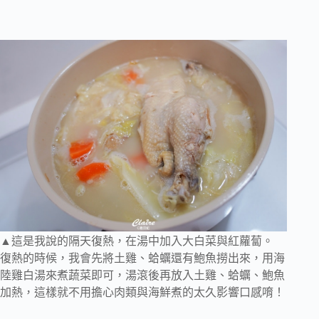
▲這是我說的隔天復熱，在湯中加入大白菜與紅蘿蔔。
復熱的時候，我會先將土雞、蛤蠣還有鮑魚撈出來，用海
陸雞白湯來煮蔬菜即可，湯滾後再放入土雞、蛤蠣、鮑魚
加熱，這樣就不用擔心肉類與海鮮煮的太久影響口感唷！