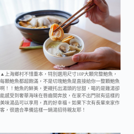
▲上海鄉村不惜重本，特別選用尺寸10P大顆完整鮑魚，
每顆鮑魚都超飽滿，不是切塊鮑魚是直接給你一整顆鮑魚
啊！！鮑魚的鮮美，更襯托出湯頭的甘甜，喝的是雞湯卻
能感受到奢華海味在唇齒間奔放，在家不出門就有這樣的
美味湯品可以享用，真的好幸福。如果下次有長輩來家作
客，很適合準備這樣一鍋湯招待親友耶！