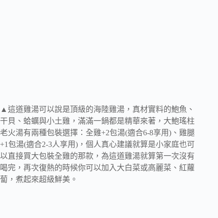
▲這道雞湯可以說是頂級的海陸雞湯，真材實料的鮑魚、
干貝、蛤蠣與小土雞，滿滿一鍋都是精華來著，大鮑瑤柱
老火湯有兩種包裝選擇：全雞+2包湯(適合6-8享用)、雞腿
+1包湯(適合2-3人享用)，個人真心建議就算是小家庭也可
以直接買大包裝全雞的那款，為這道雞湯就算第一次沒有
喝完，再次復熱的時候你可以加入大白菜或高麗菜、紅蘿
蔔，煮起來超級鮮美。