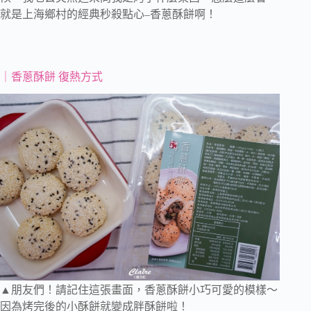
就是上海鄉村的經典秒殺點心–香蔥酥餅啊！
｜香蔥酥餅 復熱方式
▲朋友們！請記住這張畫面，香蔥酥餅小巧可愛的模樣～
因為烤完後的小酥餅就變成胖酥餅啦！