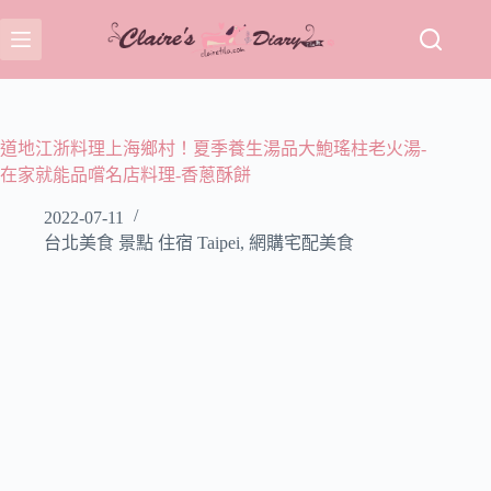
跳
至
主
要
內
容
道地江浙料理上海鄉村！夏季養生湯品大鮑瑤柱老火湯-
在家就能品嚐名店料理-香蔥酥餅
2022-07-11
台北美食 景點 住宿 Taipei
,
網購宅配美食