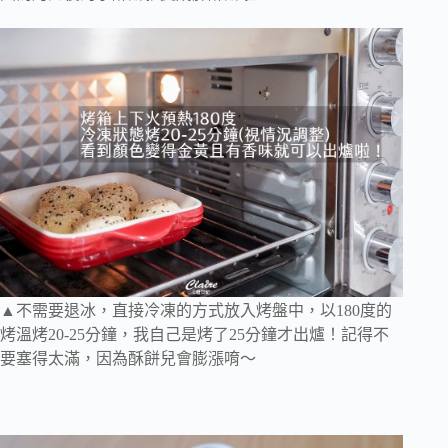
▲不需要退冰，直接冷凍的方式放入烤盤中，以180度的
烤溫烤20-25分鐘，我自己是烤了25分鐘才出爐！記得不
要塞得太滿，因為酥餅兒會膨漲唷～