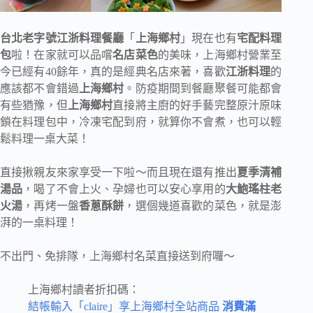
台北老字號江浙料理餐廳
「
上海鄉村
」現在也有
宅配料理
包
啦！在家就可以品嚐
名店菜色
的美味，上海鄉村營業至
今已經有40餘年，真的是經典名店來著，喜歡
江浙料理
的
應該都不會錯過
上海鄉村
。防疫期間到餐廳聚餐可能都會
有些猶豫，但
上海鄉村
直接將主廚的好手藝完整原汁原味
鎖在料理包中，冷凍宅配到府，就算你不會煮，也可以輕
鬆料理一桌大菜！
直接揪親友來家享受一下啦～而且現在還有推出
夏季清補
湯品
，喝了不會上火、孕婦也可以安心享用的
大鮑瑤柱老
火湯
，再烤一盤
香蔥酥餅
，選個幾道喜歡的菜色，就是澎
湃的一桌料理！
不出門、免排隊，上海鄉村名菜直接送到府囉～
上海鄉村讀者折扣碼：
結帳輸入「claire」享上海鄉村全站商品
消費滿