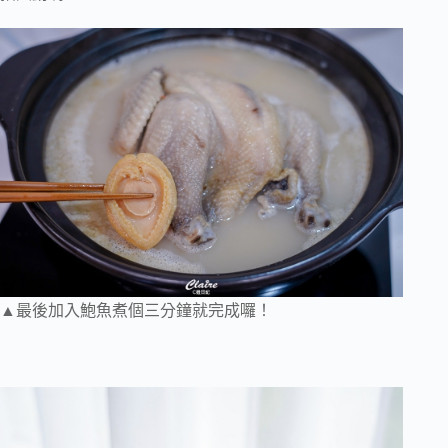
▲最後加入鮑魚煮個三分鐘就完成囉！