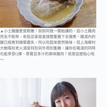
▲小土雞腿更是軟嫩！就如同我一開始講的，這小土雞肉
完全不乾柴，有些店家是直接整隻雞下去燉煮，雞湯內的
雞已經煮到精華盡失，所以吃起來索然無味，但上海鄉村
大鮑瑤柱老火湯是特別另外用別隻雞，讓你在喝湯的同時
也能享受Q彈、厚實且多汁的美味雞肉！就是這麼貼心啦
～