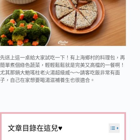
先送上這一桌給大家試吃一下！有上海鄉村的料理包，再
簡單煮個綠色蔬菜，輕輕鬆鬆就是完美又高檔的一餐啊！
尤其那鍋大鮑瑤柱老火湯超級威～～請客吃飯非常有面
子，自己在家想要喝湯滋補養生也很適合。
文章目錄在這兒♥