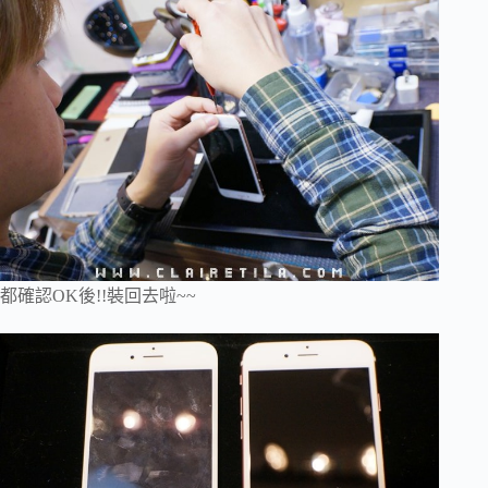
都確認OK後!!裝回去啦~~