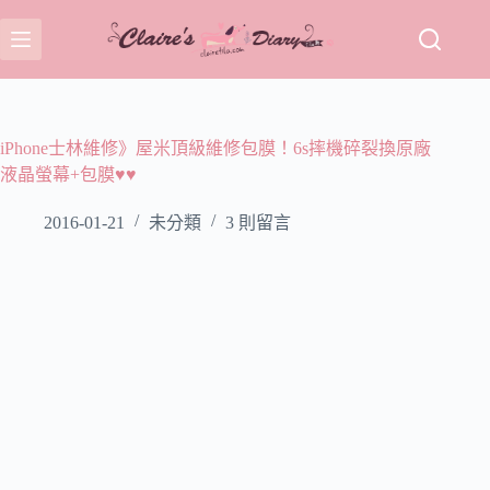
跳
至
主
要
內
容
iPhone士林維修》屋米頂級維修包膜！6s摔機碎裂換原廠
液晶螢幕+包膜♥♥
2016-01-21
未分類
3 則留言