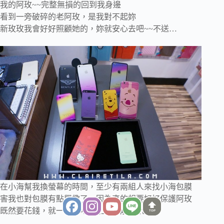
我的阿玫~~完整無損的回到我身邊
看到一旁破碎的老阿玫，是我對不起妳
新玫玫我會好好照顧她的，妳就安心去吧~~不送…
在小海幫我換螢幕的時間，至少有兩組人來找小海包膜
害我也對包膜有點興趣了…因為真的想要好好保護阿玫
既然要花錢，就一次花吧!!馬上加購全版包膜
TOP