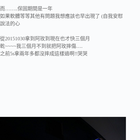
而……..保固期間是一年
如果軟體等等其他有問題我想應該也早出現了 (自我安慰
說法的心
從20151030拿到阿玫到現在也才快三個月
乾~~~~我三個月不到就把阿玫摔傷….
之前5s拿兩年多都沒摔成這樣過啊!!哭哭