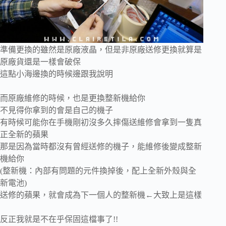
準備更換的雖然是原廠液晶，但是非原廠送修更換就算是
原廠貨還是一樣會破保
這點小海邊換的時候邊跟我說明
而原廠維修的時候，也是更換整新機給你
不見得你拿到的會是自己的機子
有時候可能你在手機剛初沒多久摔傷送維修會拿到一隻真
正全新的蘋果
那是因為當時都沒有曾經送修的機子，能維修後變成整新
機給你
(整新機：內部有問題的元件換掉後，配上全新外殼與全
新電池)
送修的蘋果，就會成為下一個人的整新機←大致上是這樣
反正我就是不在乎保固這檔事了!!