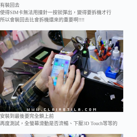
有裝回去
使得SIM卡無法用撞針一按就彈出，變得要拆機才行
所以會裝回去比會拆機還來的重要啊!!!!
安裝到最後要完全鎖上前
再度測試，全螢幕滑動是否流暢、下壓3D Touch等等的