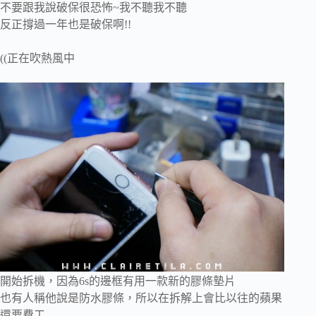
不要跟我說破保很恐怖~我不聽我不聽
反正撐過一年也是破保啊!!
((正在吹熱風中
開始拆機，因為6s的邊框有用一款新的膠條墊片
也有人稱他說是防水膠條，所以在拆解上會比以往的蘋果
還要費工