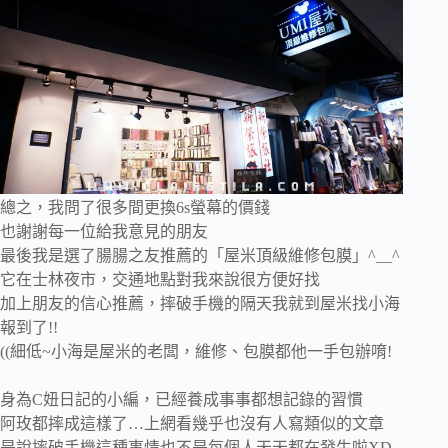
總之，我問了很多間更換6s螢幕的價錢
也謝謝每一位給我意見的朋友
最後我是選了腸腸之友推薦的「屋米頂級維修包膜」^__^
它在士林夜市，交通地點對我來說很方便好找
加上朋友的信心推薦，摔破手機的隔天我就到屋米找小海
報到了!!
((細低~小海是屋米的老闆，維修、包膜都他一手包辦唷!
身為C妞日記的小編，已經養成事事都想記錄的習慣
阿玫都摔成這樣了…上網看幾乎也沒有人寫類似的文章
是說摔破手機這種事情也不是每個人天天都在發生啦XD