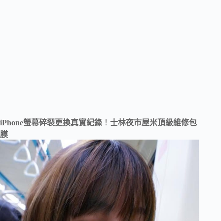
iPhone螢幕碎裂更換真實紀錄
！
士林夜市屋米頂級維修包
膜