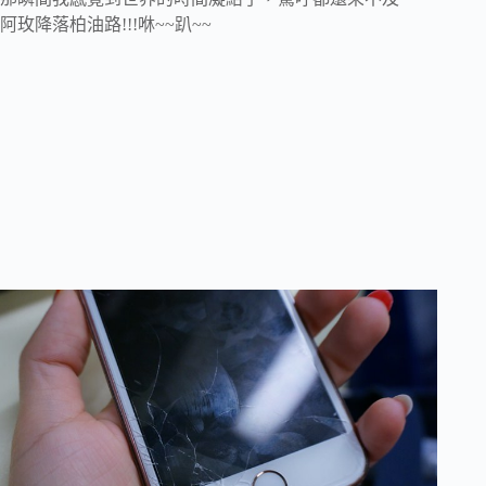
阿玫降落柏油路!!!咻~~趴~~