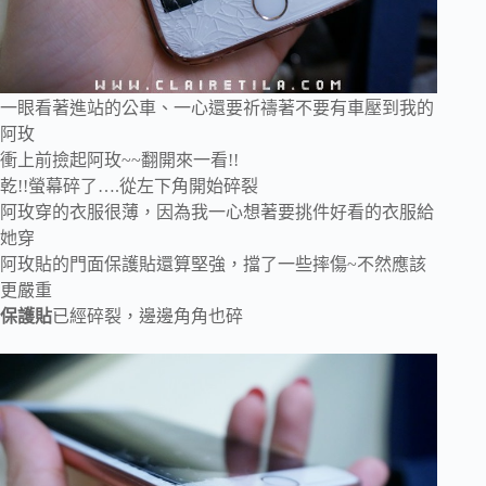
一眼看著進站的公車、一心還要祈禱著不要有車壓到我的
阿玫
衝上前撿起阿玫~~翻開來一看!!
乾!!螢幕碎了….從左下角開始碎裂
阿玫穿的衣服很薄，因為我一心想著要挑件好看的衣服給
她穿
阿玫貼的門面保護貼還算堅強，擋了一些摔傷~不然應該
更嚴重
保護貼
已經碎裂，邊邊角角也碎