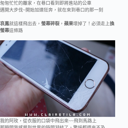
匆匆忙忙的離家，在巷口看到即將進站的公車
邁開大步伐~開始加速狂奔，就在來到巷口的那一刻
哀鳳
就這樣飛出去，
螢幕碎裂
，
蘋果
壞掉了！必須走上
換
螢幕
這條路
我的阿玫，從衣服的口袋中飛出來~~飛到馬路上
那瞬間我感覺到世界的時間凝結了，驚呼都還來不及