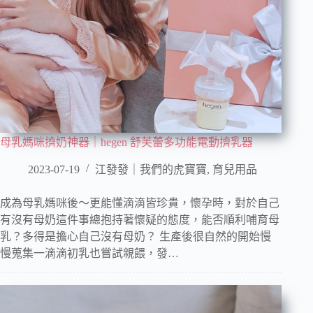
母乳媽咪擠奶神器｜hegen 舒芙蕾多功能電動擠乳器
2023-07-19
江發發｜我們的虎寶寶
,
育兒用品
成為母乳媽咪後～更能懂滴滴皆珍貴，懷孕時，對於自己
有沒有母奶這件事總抱持著懷疑的態度，能否順利哺育母
乳？多得是擔心自己沒有母奶？ 生產後很自然的開始慢
慢蒐集一滴滴初乳也嘗試親餵，發…