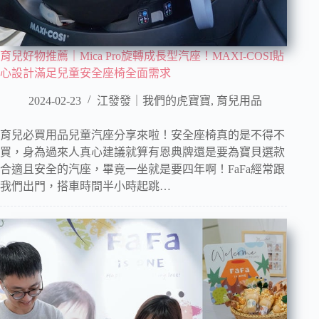
育兒好物推薦｜Mica Pro旋轉成長型汽座！MAXI-COSI貼
心設計滿足兒童安全座椅全面需求
2024-02-23
江發發｜我們的虎寶寶
,
育兒用品
育兒必買用品兒童汽座分享來啦！安全座椅真的是不得不
買，身為過來人真心建議就算有恩典牌還是要為寶貝選款
合適且安全的汽座，畢竟一坐就是要四年啊！FaFa經常跟
我們出門，搭車時間半小時起跳…