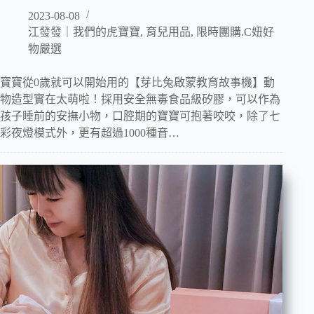
2023-08-08
江發發｜我們的虎寶寶
,
育兒用品
,
限時團購.C妞好
物嚴選
寶寶從0歲就可以開始用的【芽比兔啟蒙教育故事機】動
物造型實在太萌啦！採用安全無毒食品級矽膠，可以作為
孩子睡前的安撫小物，口腔期的寶寶可抱著咬咬，除了七
彩夜燈模式外，更有超過1000種音…