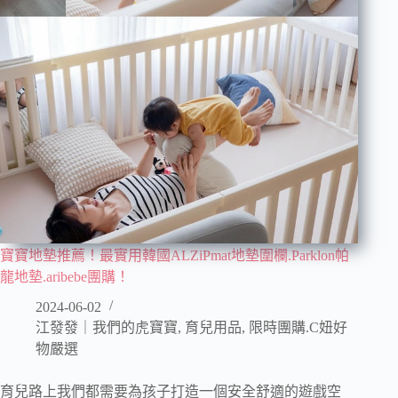
寶寶地墊推薦！最實用韓國ALZiPmat地墊圍欄.Parklon帕
龍地墊.aribebe團購！
2024-06-02
江發發｜我們的虎寶寶
,
育兒用品
,
限時團購.C妞好
物嚴選
育兒路上我們都需要為孩子打造一個安全舒適的遊戲空