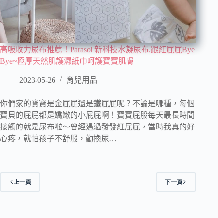
高吸收力尿布推薦！Parasol 新科技水凝尿布.跟紅屁屁Bye
Bye~極厚天然肌護濕紙巾呵護寶寶肌膚
2023-05-26
育兒用品
你們家的寶寶是金屁屁還是鐵屁屁呢？不論是哪種，每個
寶貝的屁屁都是嬌嫩的小屁屁啊！寶寶屁股每天最長時間
接觸的就是尿布啦～曾經遇過發發紅屁屁，當時我真的好
心疼，就怕孩子不舒服，勤換尿…
上一頁
下一頁