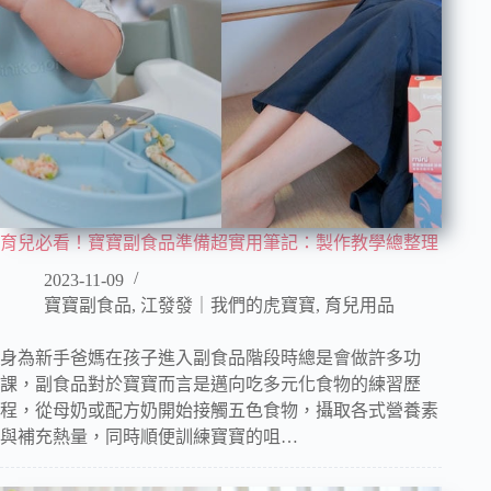
育兒必看！寶寶副食品準備超實用筆記：製作教學總整理
2023-11-09
寶寶副食品
,
江發發｜我們的虎寶寶
,
育兒用品
身為新手爸媽在孩子進入副食品階段時總是會做許多功
課，副食品對於寶寶而言是邁向吃多元化食物的練習歷
程，從母奶或配方奶開始接觸五色食物，攝取各式營養素
與補充熱量，同時順便訓練寶寶的咀…