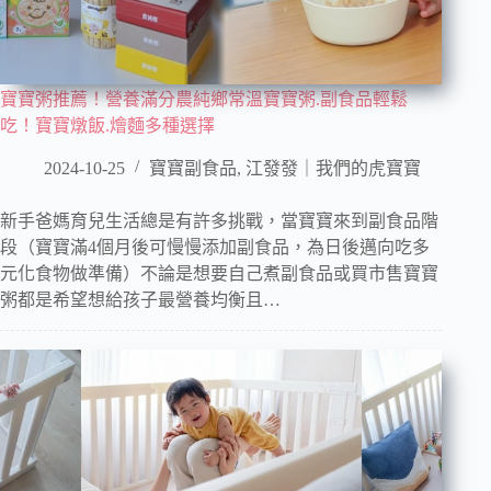
寶寶粥推薦！營養滿分農純鄉常溫寶寶粥.副食品輕鬆
吃！寶寶燉飯.燴麵多種選擇
2024-10-25
寶寶副食品
,
江發發｜我們的虎寶寶
新手爸媽育兒生活總是有許多挑戰，當寶寶來到副食品階
段（寶寶滿4個月後可慢慢添加副食品，為日後邁向吃多
元化食物做準備）不論是想要自己煮副食品或買市售寶寶
粥都是希望想給孩子最營養均衡且…