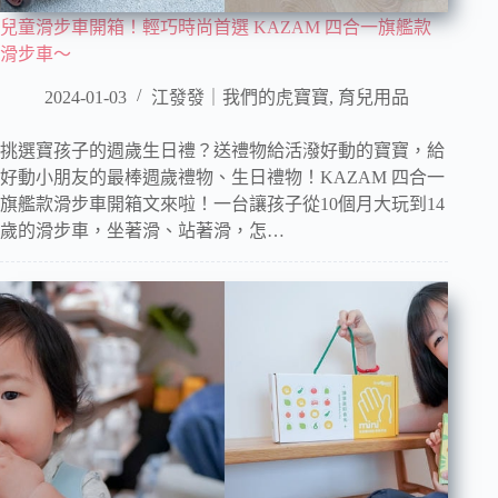
兒童滑步車開箱！輕巧時尚首選 KAZAM 四合一旗艦款
滑步車～
2024-01-03
江發發｜我們的虎寶寶
,
育兒用品
挑選寶孩子的週歲生日禮？送禮物給活潑好動的寶寶，給
好動小朋友的最棒週歲禮物、生日禮物！KAZAM 四合一
旗艦款滑步車開箱文來啦！一台讓孩子從10個月大玩到14
歲的滑步車，坐著滑、站著滑，怎…