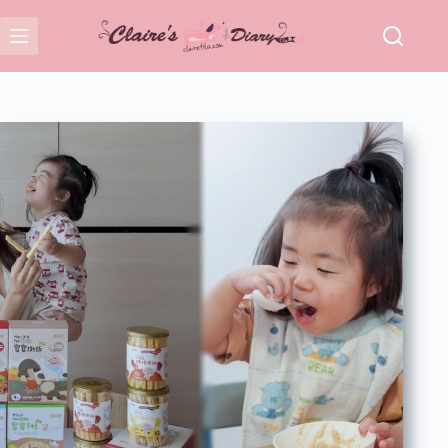
跳
至
主
要
內
容