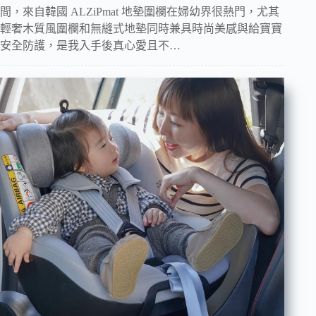
間，來自韓國 ALZiPmat 地墊圍欄在婦幼界很熱門，尤其
輕奢木質風圍欄和無縫式地墊同時兼具時尚美感與給寶寶
安全防護，是我入手後真心愛且不…