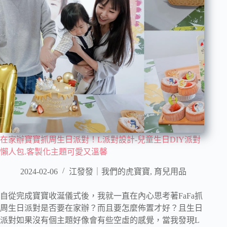
在家辦寶寶抓周生日派對！L派對設計-兒童生日DIY派對
懶人包.客製化主題可愛又溫馨
2024-02-06
江發發｜我們的虎寶寶
,
育兒用品
自從完成寶寶收涎儀式後，我就一直在內心思考著FaFa抓
周生日派對是否要在家辦？而且要怎麼佈置才好？且生日
派對如果沒有個主題好像會有些空虛的感覺，當我發現L