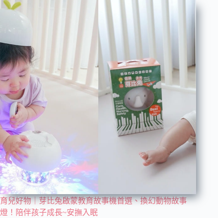
育兒好物｜芽比兔啟蒙教育故事機首選、換幻動物故事
燈！陪伴孩子成長~安撫入眠