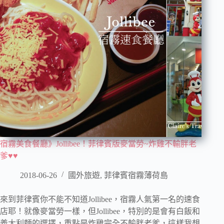
宿霧美食餐廳》Jollibee！菲律賓版麥當勞~炸雞不輸胖老
爹♥♥
2018-06-26
國外旅遊
,
菲律賓宿霧薄荷島
來到菲律賓你不能不知道Jollibee，宿霧人氣第一名的速食
店耶！就像麥當勞一樣，但Jollibee，特別的是會有白飯和
義大利麵的選擇，重點是炸雞完全不輸胖老爹，這樣我想