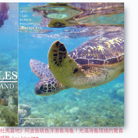
杜馬蓋地》阿波島跳島浮潛看海龜！充滿海龜環繞的驚喜