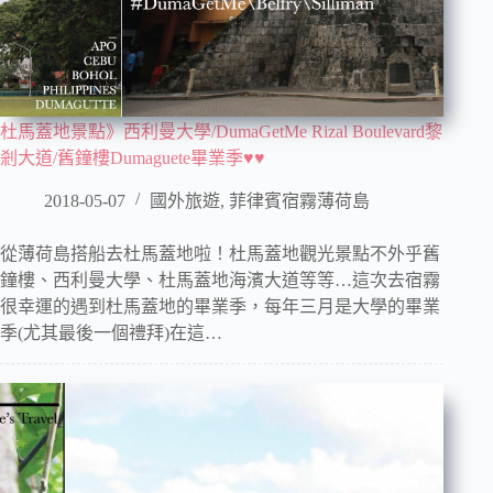
杜馬蓋地景點》西利曼大學/DumaGetMe Rizal Boulevard黎
剎大道/舊鐘樓Dumaguete畢業季♥♥
2018-05-07
國外旅遊
,
菲律賓宿霧薄荷島
從薄荷島搭船去杜馬蓋地啦！杜馬蓋地觀光景點不外乎舊
鐘樓、西利曼大學、杜馬蓋地海濱大道等等…這次去宿霧
很幸運的遇到杜馬蓋地的畢業季，每年三月是大學的畢業
季(尤其最後一個禮拜)在這…