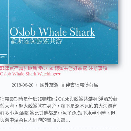
菲律賓宿霧》歐斯陸Oslob 鯨鯊共游好震撼!注意事項
Oslob Whale Shark Watching♥♥
2018-06-20
國外旅遊
,
菲律賓宿霧薄荷島
宿霧最期待是什麼?到歐斯陸Oslob與鯨鯊共游啊!浮潛於蔚
藍大海，超大鯨鯊就在身旁，腳下是深不見底的大海還有
好多小魚(跟鯨鯊比其他都是小魚了)短短下水半小時，但
與海中溫柔巨人同游的畫面與震…