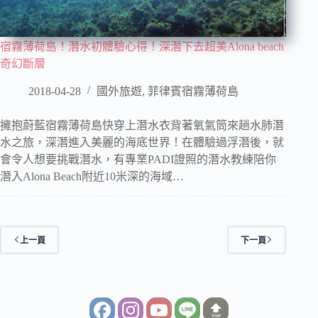
宿霧薄荷島！潛水初體驗心得！深潛下去超美Alona beach
奇幻斷層
2018-04-28
國外旅遊
,
菲律賓宿霧薄荷島
擁抱蔚藍宿霧薄荷島快穿上潛水衣背著氧氣筒來趟水肺潛
水之旅，深潛進入美麗的海底世界！在體驗過浮潛後，就
會令人想要挑戰潛水，有專業PADI證照的潛水教練陪你
潛入Alona Beach附近10米深的海域…
上一頁
下一頁
TOP