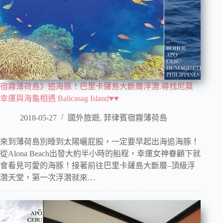
宿霧薄荷島》追海豚！巴里卡薩島大斷層浮潛.尋找尼莫
幸運與海龜相遇 Balicasag Island♥♥
2018-05-27
國外旅遊
,
菲律賓宿霧薄荷島
來到薄荷島別睡到太陽曬屁股，一定要早起出海追海豚！
從Alona Beach出發大約半小時的船程，幸運女神眷顧下就
會看見可愛的海豚！接著前往巴里卡薩島大斷層–頂級浮
潛天堂，第一次浮潛就來…