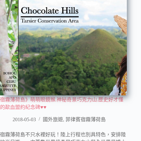
宿霧薄荷島》萌萌眼鏡猴.神秘奇景巧克力山.歷史好才懂
的歃血盟約紀念碑♥♥
2018-05-03
國外旅遊
,
菲律賓宿霧薄荷島
宿霧薄荷島不只水裡好玩！陸上行程也別具特色，安排陸