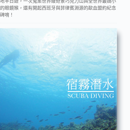
地半日遊，一次蒐集世界級奇景巧克力山與全世界最嬌小
的眼鏡猴，還有開起西班牙與菲律賓淵源的歃血盟約紀念
碑唷！