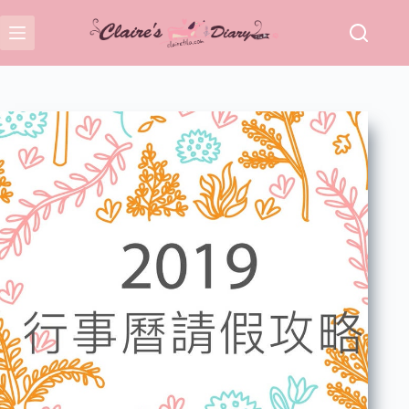
跳
至
主
要
內
容