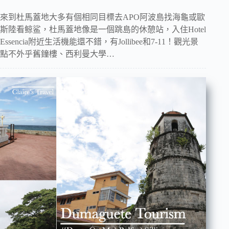
來到杜馬蓋地大多有個相同目標去APO阿波島找海龜或歐
斯陸看鲸鲨，杜馬蓋地像是一個跳島的休憩站，入住Hotel
Essencia附近生活機能還不錯，有Jollibee和7-11！觀光景
點不外乎舊鐘樓、西利曼大學…