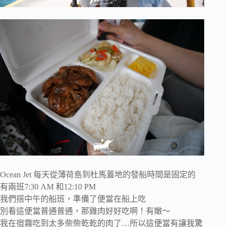
Ocean Jet 每天從薄荷島到杜馬蓋地的發船時間是固定的
有兩班7:30 AM 和12:10 PM
我們搭中午的船班，準備了便當在船上吃
別看這便當普通普通，那雞肉好好吃啊！有嫩～
我在宿霧吃到太多柴柴乾乾的肉了…所以這便當有讓我驚