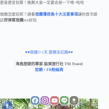
更是便宜划算！推薦大家一定要去按一下唷~哈哈
宿霧怎麼玩呢？請看
宿霧薄荷島十大注意事項
讓你首次遊
訪
菲律賓宿霧
hen好玩
♥♥宿霧5+1天 跟團全記趣♥♥
海島旅遊的專家-鈦美旅行社 TM Travel
官網
、
FB粉絲頁
TOP