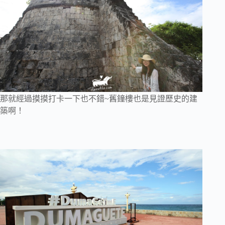
那就經過摸摸打卡一下也不錯~舊鐘樓也是見證歷史的建
築啊！