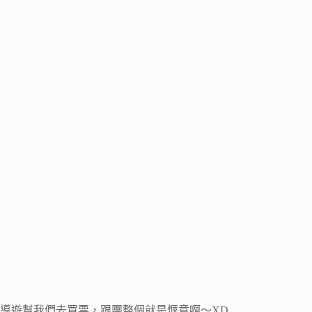
導遊幫我們去買票，跟團整個就是愜意啊～XD