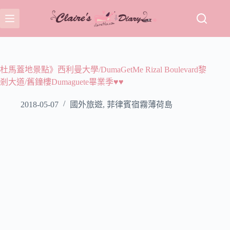
跳
至
主
要
內
容
杜馬蓋地景點》西利曼大學/DumaGetMe Rizal Boulevard黎
剎大道/舊鐘樓Dumaguete畢業季♥♥
2018-05-07
國外旅遊
,
菲律賓宿霧薄荷島