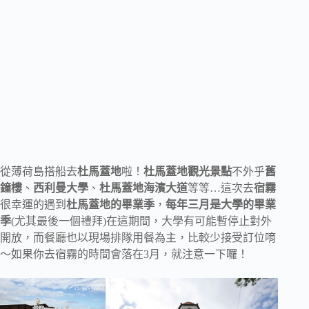
從薄荷島搭船去
杜馬蓋地
啦！
杜馬蓋地
觀光景點
不外乎
舊
鐘樓
、
西利曼大學
、
杜馬蓋地海濱大道
等等…這次去
宿霧
很幸運的遇到
杜馬蓋地的畢業季
，
每年三月是大學的畢業
季
(尤其最後一個禮拜)在這期間，大學有可能暫停止對外
開放，而餐廳也以現場排隊用餐為主，比較少接受訂位唷
～如果你去宿霧的時間會落在3月，就注意一下囉！