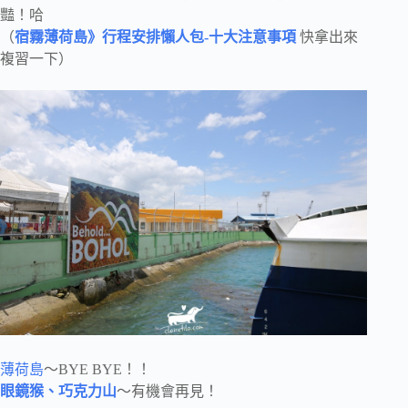
豔！哈
（
宿霧薄荷島》行程安排懶人包-十大注意事項
快拿出來
複習一下）
薄荷島
～BYE BYE！！
眼鏡猴、巧克力山
～有機會再見！