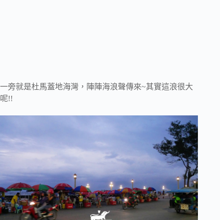
一旁就是杜馬蓋地海灣，陣陣海浪聲傳來~其實這浪很大
呢!!