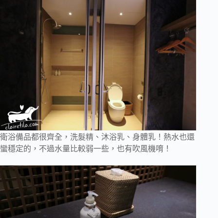
衛浴備品都很齊全，洗髮精、沐浴乳、身體乳！熱水也還
蠻穩定的，不過水量比較弱一些，也有吹風機唷！