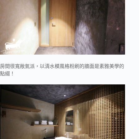
房間很寬敞氣派，以清水模風格粉刷的牆面是素雅美學的
點綴！