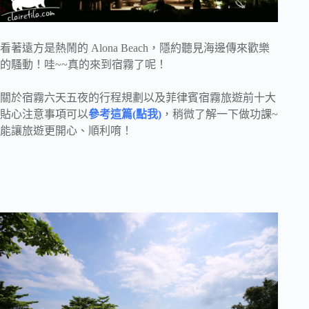
看著遠方是熱鬧的 Alona Beach，隱約聽見海邊傳來歡樂
的騷動！哇~~真的來到宿霧了呢！
關於宿霧六天五夜的行程規劃以及菲律賓宿霧旅遊前十大
貼心注意事項可以
參考這篇(點我)
，稍微了解一下做功課~
能讓旅遊更開心、順利唷！