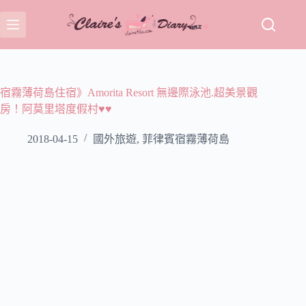
跳
至
主
要
內
容
宿霧薄荷島住宿》Amorita Resort 無邊際泳池.超美景觀
房！阿莫里塔度假村♥♥
2018-04-15
國外旅遊
,
菲律賓宿霧薄荷島