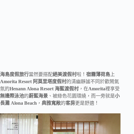
海島度假旅行
當然要搭配
絕美渡假村
啦！
宿霧薄荷島
上
Amorita Resort 阿莫里塔度假村
的清幽靜謐不同於歡鬧氣
氛的
Henann Alona Resort 海藍渡假村
，在
Amorita
裡享受
無邊際泳池
的
蔚藍海景
、被綠色花園環繞，而一旁就是
小
長灘 Alona Beach
，
典雅寬敞
的
客房
更是舒適！