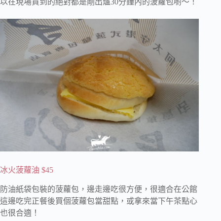
以在現場買到的絕對都是剛出爐30分鐘內的菠蘿包喲～！
冰火菠蘿油 $45
防油紙袋包裝的菠蘿包，邊走邊吃很方便，很適合在公館
這邊吃完正餐後買個菠蘿包當甜點，或拿來當下午茶點心
也很合適！