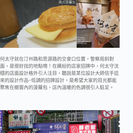
何太守就在汀州路和思源路的交會口位置，警察局斜對
面，是很好找的地點唷！在繽紛的店家招牌中，何太守沈
穩的店面設計格外引人注目，聽說是某位設計大師信手捻
來的設計作品~低調的招牌設計，是希望大家的目光都能
聚焦在櫥窗內的菠蘿包，店內溫暖的色調很引人駐足。