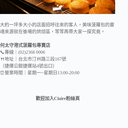
大約一坪多大小的店面招呼往來的客人，美味菠蘿包的靈
魂來源就在後場的烘焙區，等等再帶大家一探究竟。
何太守港式菠蘿包專賣店
📞專線｜(02)2368 0006
🍴地址｜台北市汀州路三段167號
（捷運公館捷運站4號出口）
⏰營業時間｜星期一~星期日13:00-20:00
歡迎加入Claire粉絲頁