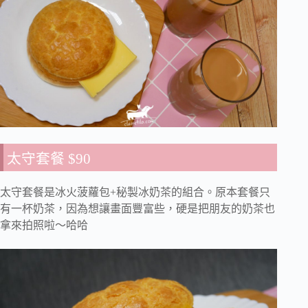
太守套餐 $90
太守套餐是冰火菠蘿包+秘製冰奶茶的組合。原本套餐只
有一杯奶茶，因為想讓畫面豐富些，硬是把朋友的奶茶也
拿來拍照啦～哈哈