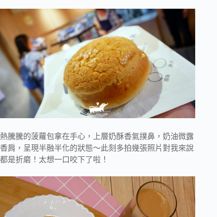
熱騰騰的菠蘿包拿在手心，上層奶酥香氣撲鼻，奶油微露
香肩，呈現半融半化的狀態～此刻多拍幾張照片對我來說
都是折磨！太想一口咬下了啦！