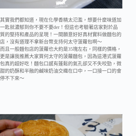
其實我們都知道，現在化學香精太氾濫，想要什麼味道加
一匙就濃郁到你不要不要der！但這也考驗著店家對於品
質的堅持和產品的呈現！一間願意好好真材實料做麵包的
店，沒有道理不拿新台幣支持何太守菠蘿包啊～
而且一般麵包店的菠蘿也大約是35塊左右，同樣的價格，
更是讓我推薦大家買何太守的菠蘿麵包，因為這港式菠蘿
包真的超好吃！麵包口感有蓬鬆的氣孔卻又不失咬勁，微
甜的奶酥和半融的鹹味奶油交織在口中，一口接一口的會
停不下來～