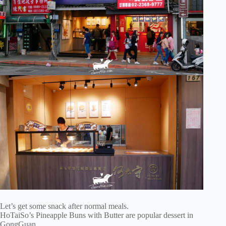
Let’s get some snack after normal meals.
HoTaiSo’s Pineapple Buns with Butter are popular dessert in
GongGuan.