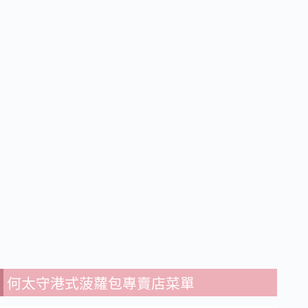
何太守港式菠蘿包專賣店菜單