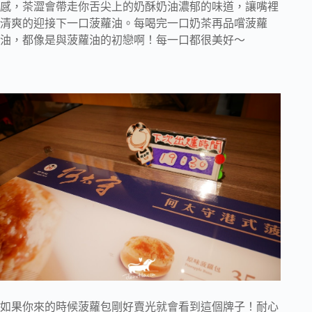
感，茶澀會帶走你舌尖上的奶酥奶油濃郁的味道，讓嘴裡
清爽的迎接下一口菠蘿油。每喝完一口奶茶再品嚐菠蘿
油，都像是與菠蘿油的初戀啊！每一口都很美好～
如果你來的時候菠蘿包剛好賣光就會看到這個牌子！耐心