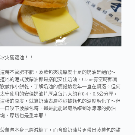
冰火菠蘿油！！
這時不管肥不肥，菠蘿包夾塊厚度十足的奶油是絕配～
道地的港式菠蘿油都是搭配安佳奶油，Claire有空時都喜
歡做作小餅乾，了解奶油的價錢這幾年一直在飆漲。但何
太守使用的安佳奶油片厚度每片大約有0.4、0.5公分厚，
這樣的厚度，就算奶油表層稍稍被麵包的溫度融化了～但
一口咬下菠蘿包時，還是能能過癮品嚐到冰涼涼的奶油
塊，厚切也是重本耶！
菠蘿包本身已經減糖了，而含鹽奶油片更帶出菠蘿包的甜