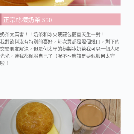
正宗絲襪奶茶 $50
奶茶太厲害！！奶茶和冰火菠蘿包簡直天生一對！
我對飲料沒有特別的喜好，每次買都是喝個幾口，剩下的
交給朋友解決，但是何太守的秘製冰奶茶我可以一個人喝
光光，連我都佩服自己了（喔不～應該是要佩服何太守
啦！