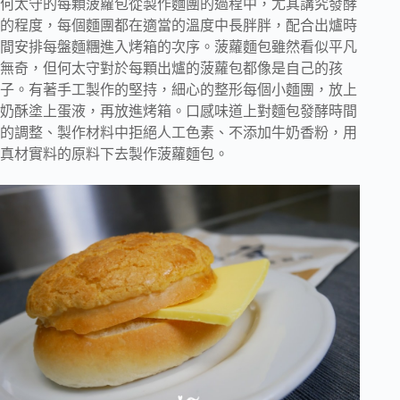
何太守的每顆菠蘿包從製作麵團的過程中，尤其講究發酵
的程度，每個麵團都在適當的溫度中長胖胖，配合出爐時
間安排每盤麵糰進入烤箱的次序。菠蘿麵包雖然看似平凡
無奇，但何太守對於每顆出爐的菠蘿包都像是自己的孩
子。有著手工製作的堅持，細心的整形每個小麵團，放上
奶酥塗上蛋液，再放進烤箱。口感味道上對麵包發酵時間
的調整、製作材料中拒絕人工色素、不添加牛奶香粉，用
真材實料的原料下去製作菠蘿麵包。