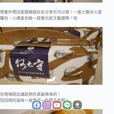
想要外帶回家跟親朋好友分享也可以唷！一盒七顆冰火菠
蘿包，小禮盒包裝～提著也挺文藝感啊！哈
在現場剛出爐趁熱吃是最美味的！
但回烤的滋味～我覺得一點都不差啊！
TOP