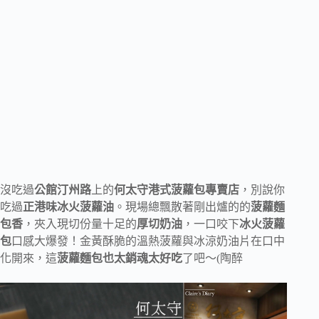
沒吃過
公館汀州路
上的
何太守港式菠蘿包專賣店
，別說你
吃過
正港味冰火菠蘿油
。現場總飄散著剛出爐的的
菠蘿麵
包香
，夾入現切份量十足的
厚切奶油
，一口咬下
冰火菠蘿
包
口感大爆發！金黃酥脆的溫熱菠蘿與冰涼奶油片在口中
化開來，這
菠蘿麵包也太銷魂太好吃
了吧～(陶醉