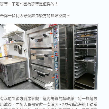
等待一下吧～因為等待是值得的！
帶你一探何太守菠蘿包後方的烘培空間。
有幸能到後方廚房參觀，這內場真的超乾淨，每一爐麵包
出爐後，內場人員都會做一次清潔，地板超乾淨的！聽說