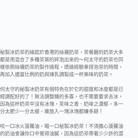
秘製冰奶茶的緣起於香港的絲襪奶茶，茶餐廳的奶茶大多
都是用混合了多種茶葉的碎泡出來的～何太守的奶茶也同
樣依照絲襪奶茶的製作過程，透過經驗拿捏泡茶的時間，
再加入適當比例的奶與煉乳調製成一杯美味的奶茶。
何太守的秘製冰奶茶有個特色在於它的甜度和冰度都是已
經調配好的了！無法調整糖的多寡，也不需要要求去冰，
因為這杯奶茶中沒有冰塊，茶味之香、奶味之濃郁，多一
分太肥少一分太瘦，連放入一塊冰塊都嫌多餘！
咬一口冰火菠蘿油，喝一口秘製冰奶茶！不須擔心菠蘿油
的奶油會讓你口中覺得油膩，因為這奶茶帶著少少許的澀