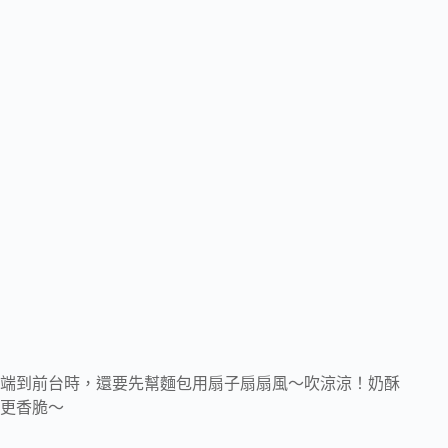
端到前台時，還要先幫麵包用扇子扇扇風～吹涼涼！奶酥
更香脆～