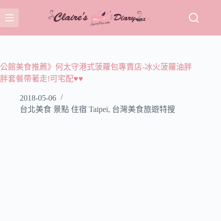
跳
至
主
要
內
容
公館美食推薦》何太守港式菠蘿包專賣店-冰火菠蘿油胖
胖套餐帶著走!可宅配♥♥
2018-05-06
台北美食 景點 住宿 Taipei
,
台灣美食旅遊特搜