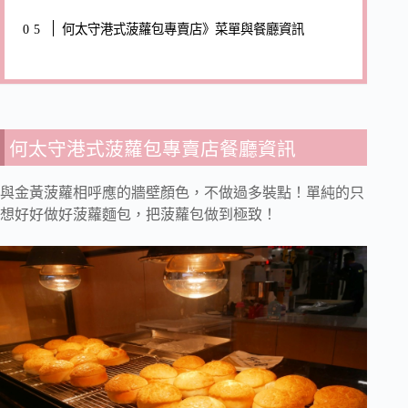
何太守港式菠蘿包專賣店》菜單與餐廳資訊
何太守港式菠蘿包專賣店餐廳資訊
與金黃菠蘿相呼應的牆壁顏色，不做過多裝點！單純的只
想好好做好菠蘿麵包，把菠蘿包做到極致！