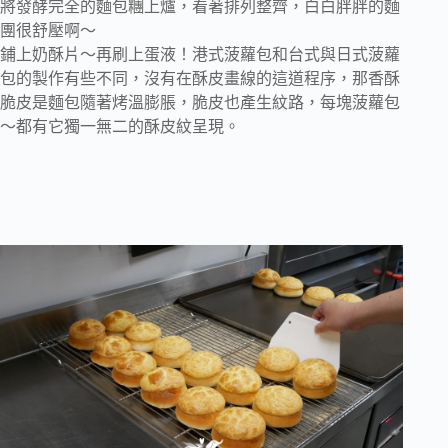
將發酵完全的麵包糰上爐，看著排列整齊，白白胖胖的麵
團很舒壓啊～
鋪上奶酥片～再刷上蛋液！港式菠蘿包和台式與日式菠蘿
包的製作有些不同，沒有在酥皮畫線的這道程序，那香酥
脆皮是麵包隨著烤溫膨脹，脆皮也產生紋路，每塊菠蘿包
～都有它獨一無二的酥皮紋呈現。