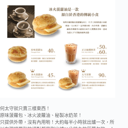
何太守就只賣三樣東西！
原味菠蘿包、冰火波蘿油、秘製冰奶茶！
只提供外帶，沒有內用喲！大約每半小時就出爐一次，所